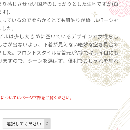
まり感じさせない国産のしっかりとした生地ですが(白
す)、
入っているので柔らかくとても肌触りが優しいT－シャ
ました。
イルは少し大きめに空いているデザインで女性らし
しさが出ないよう、下着が見えない絶妙な空き具合で
ました。フロントスタイルは首元がV字でキレイ目にも
けますので、シーンを選ばず、便利でおしゃれを忘れ
す。ボトム、アウターを選ばないコンパクトなサイズ
スタイリングを楽しんでいただけます。また、サイド
が入っていますので、体型をすっきり見せ、動きやす
。
要についてはページ下部をご覧ください。
ていただけますので、フロントスタイルがUネック、バ
ルがVネックでもお楽しみいただけます。