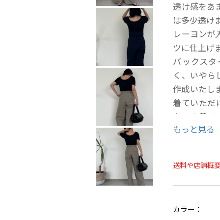
透け感をあ
は多少透けま
レーヨンが
ツに仕上げ
バックスタ
く、いやら
作成いたし
着ていただ
ない１着で
もっと見る
感で様々な
にスリット
い仕様です
送料や店舗概
前後逆に着
ックスタイ
カラー