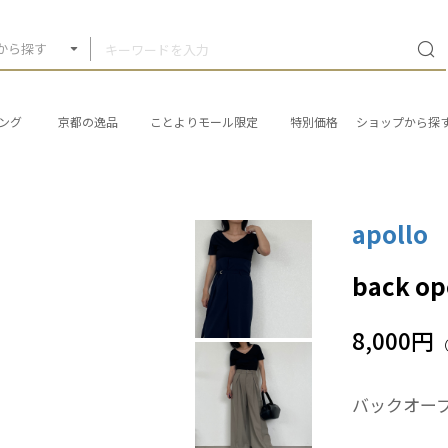
から探す
ング
京都の逸品
ことよりモール限定
特別価格
ショップから探
apollo
back o
8,000円
バックオー