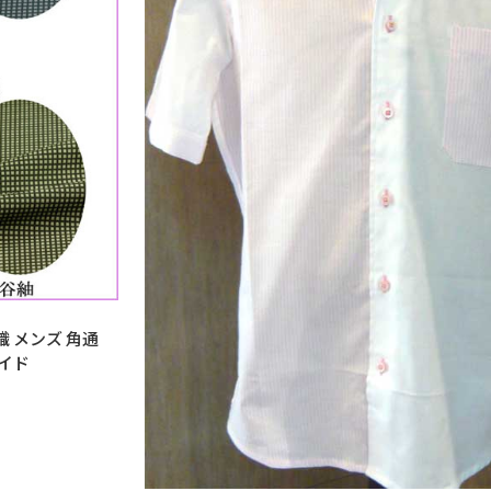
 メンズ 角通
メイド