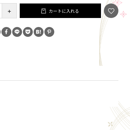
長160cm
カートに入れる
％ レーヨン70%
k / white
m(front) / 60cm(back) 身幅：46cm 肩幅：35cm 袖
袖口幅 : 14,5cm
よって多少の誤差がございます。