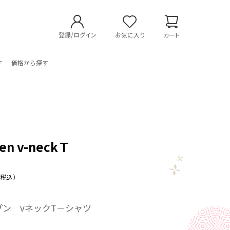
登録/ログイン
お気に入り
カート
す
価格から探す
pen v-neckＴ
（税込）
プン vネックT－シャツ