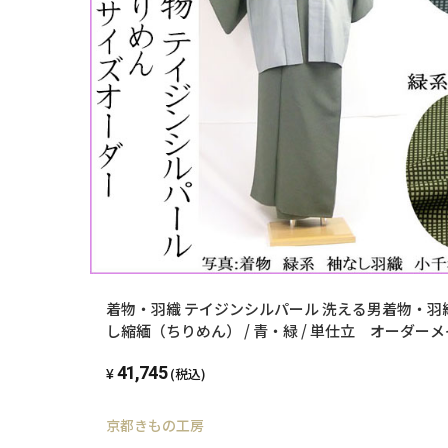
着物・羽織 テイジンシルパール 洗える男着物・羽織
し縮緬（ちりめん） / 青・緑 / 単仕立 オーダー
41,745
(税込)
京都きもの工房