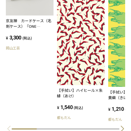
京友禅 カードケース（名
刺ケース）『ONE
TONE』 松 モノトーン
3,300
(税込)
岡山工芸
【手拭い】ハイヒール×朱
【手拭い】
緋（あけ）
黄蘗（きは
1,540
(税込)
1,210
(税
都もだん
都もだん