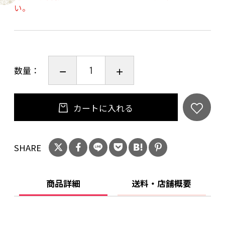
い。
HM76 ときわ
HM72 若草
HM100 藍色
数量：
600mm×10本、7種類のアソートです。
サイズ：(W)80×(D)648mm
カートに入れる
SHARE
商品詳細
送料・店舗概要