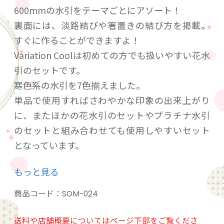
600mmの水引をテーマごとにアソート！
裏面には、淡路結びや箸置きの結び方を掲載。
すぐに作ることができますよ！
Variation Coolは初めての方でも扱いやすい花水
引のセットです。
寒色系の水引を7色揃えました。
単品で使用すればさわやかな印象の出来上がり
に、またほかの花水引のセットやプラチナ水引
のセットと組み合わせても使用しやすいセット
となっています。
color:
もっと見る
HM97 瑠璃色
HM75 緑
商品コード：
SOM-024
HM78 水色
HM81 紅藍色
送料や店舗概要についてはページ下部をご覧くださ