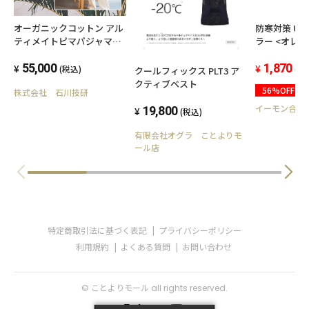
オーガニックコットン アル
防寒対策 US
ティメイトピマパジャマ
ラー <オレ
（メンズ）
55,000
1,870
(税込)
(税
クールフィックス PLT3 ア
クティブベスト
56%OFF
株式会社 石川技研
イーモン合同
19,800
(税込)
有限会社オグラ ことよりモ
ール店
特定商取引法に基づく表記
プライバシーポリシー
利用規約
よくある質問
お問い合わせ
© ことよりモール all rights reserved.