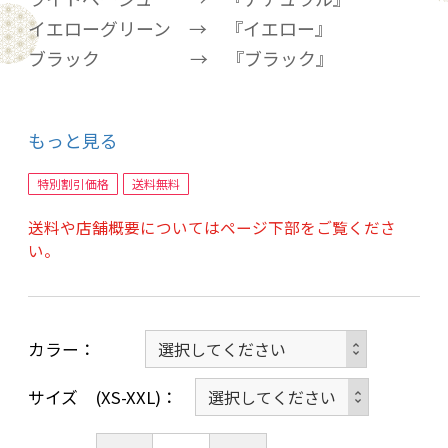
イエローグリーン → 『イエロー』
ブラック → 『ブラック』
もっと見る
高級なカシミヤの蛋白と、自然繊維を巧妙に組
特別割引価格
送料無料
み合わせた特許取得済みの繊維です。
送料や店舗概要についてはページ下部をご覧くださ
い。
肌に優しく、軽く、柔らかくて光沢のある生地
になります。 さらに17種類の肌に良いアミノ酸
を含んでいます。
カラー
ダニ、菌に対して抗菌が強く、肌の新陳代謝を
サイズ (XS-XXL)
促進して、肌荒れや 乾燥を防ぐことができる高
級繊維です。