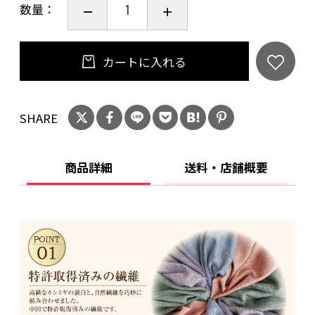
数量：
夏は1枚で涼しく快適で、冬はインナーで着ると
カートに入れる
保温効果があります。
--------
SHARE
カシミヤ20%
アクリル28%
商品詳細
送料・店舗概要
モダ−ル46%
ポリウレタン6%
原産国：中国製