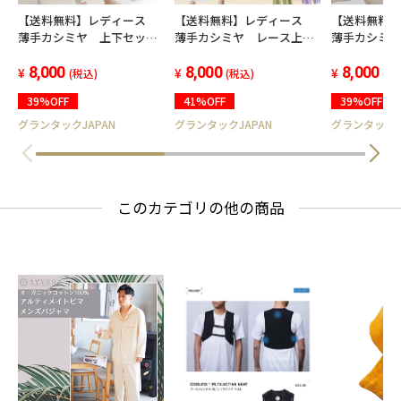
【送料無料】レディース
【送料無料】レディース
【送料無料
薄手カシミヤ 上下セット
薄手カシミヤ レース上下
薄手カシミ
(７分袖・パンツ) 部屋
セット（長袖・パンツ）
(長袖・パン
着 ルームウエア 高級カ
8,000
部屋着 ルームウエア 高
8,000
ルームウエ
8,000
(税込)
(税込)
(税
シミア
級カシミア
ア
39%OFF
41%OFF
39%OFF
グランタックJAPAN
グランタックJAPAN
グランタックJ
このカテゴリの他の商品