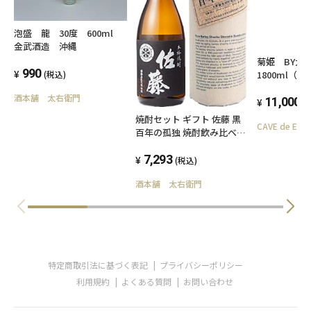
泡盛 龍 30度 600ml
金武酒造 沖縄
菊姫 BY
990
1800ml（
(税込)
酒本舗 太右衛門
11,000
(
焼酎セット ギフト 佐藤 黒
CAVE de EBI
百年の孤独 焼酎飲み比べセ
ット 720ml×2本 芋 25°佐
藤酒造 百年の孤独 麦 40°黒
7,293
(税込)
木本店
酒本舗 太右衛門
特定商取引法に基づく表記
プライバシーポリシー
利用規約
よくある質問
お問い合わせ