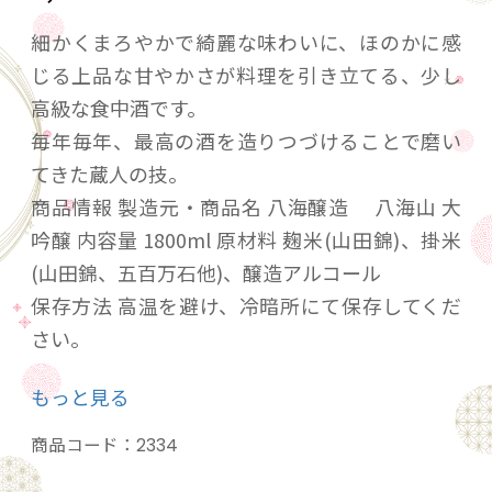
細かくまろやかで綺麗な味わいに、ほのかに感
じる上品な甘やかさが料理を引き立てる、少し
高級な食中酒です。
毎年毎年、最高の酒を造りつづけることで磨い
てきた蔵人の技。
商品情報 製造元・商品名 八海醸造 八海山 大
吟醸 内容量 1800ml 原材料 麹米(山田錦)、掛米
(山田錦、五百万石他)、醸造アルコール
保存方法 高温を避け、冷暗所にて保存してくだ
さい。
アルコール度数 15.5度
もっと見る
酸度 1.2
日本酒度 +5
商品コード：
2334
精米歩合 45％