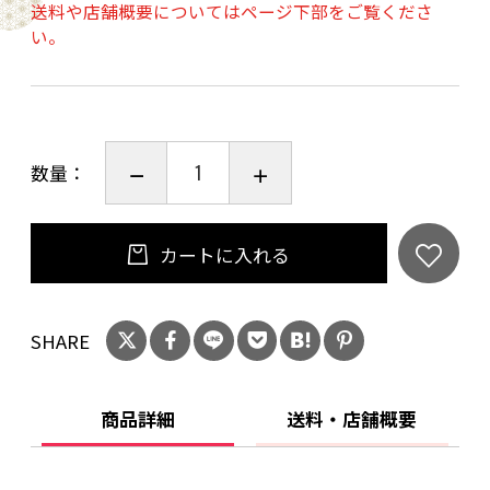
仕込み水に使用する「雷電様の清水」は八海山
送料や店舗概要についてはページ下部をご覧くださ
い。
系の伏流水です。 八海山ならではの透明感のあ
る美しい味わいはこの水の恵みともいえます。
そんな名水に加え、選び抜かれた酒米と人の手
で丁寧につくられた麹を用いり、 最高の道具と
数量：
長年の修練で身につけた技術を駆使し、 できう
る限りの人為を 尽くした酒づくり・・・ それが
八海醸造の日本酒づくりです。
カートに入れる
20歳未満の飲酒は法律で禁止されています。当
店は20歳未満の方への酒類の販売はいたしてお
SHARE
りません。
ご購入時、「ご注文手続き」画面の「お問い合
商品詳細
送料・店舗概要
わせ欄」に、生年月日を必ず入力してくださ
い。