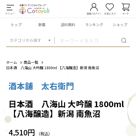
メニュー
登録/ログイン
お気に入り
カート
トップ
新着
送料無料
ランキング
ショップ
カテゴリから探す
ホーム
商品一覧
日本酒 八海山 大吟醸 1800ml 【八海醸造】新潟 南魚沼
酒本舗 太右衛門
1
/
1
日本酒 八海山 大吟醸 1800ml
【八海醸造】新潟 南魚沼
4,510円
（税込）