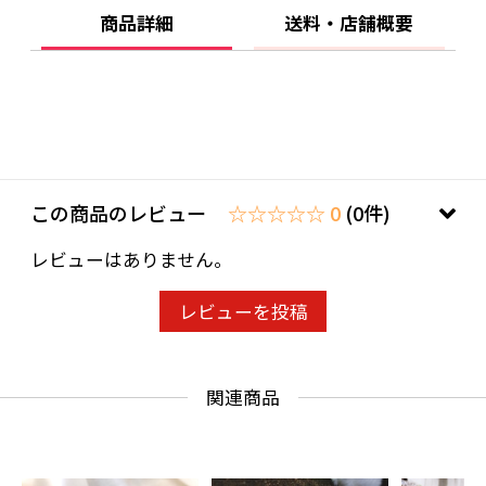
商品詳細
送料・店舗概要
裏側の縫い目を最低限に抑え、すべての縫い代
をフラットに仕上げました。
密着する肌に、極限までストレスのない状態に
なっています。
フリルは
この商品のレビュー
☆☆☆☆☆ 0
(0件)
・チェックとドットの入ったポップなAタイプ
レビューはありません。
・シンプルなドットのBタイプ
・アンティークなレースフリルのCタイプ
レビューを投稿
をお選びいただけます
関連商品
Sサイズ
前着丈 17.5㎝
後着丈 20.5㎝