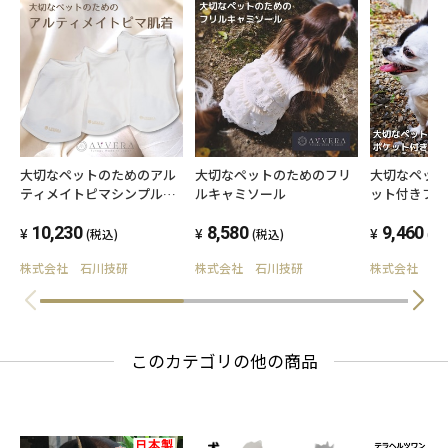
首回り 24㎝
胴囲 34㎝
Mサイズ
前着丈 18.5㎝
後着丈 21.5㎝
大切なペットのためのアル
大切なペットのためのフリ
大切なペッ
首回り 26㎝
ティメイトピマシンプル肌
ルキャミソール
ット付きフ
着
胴囲 44㎝
10,230
8,580
9,460
(税込)
(税込)
(税
株式会社 石川技研
株式会社 石川技研
株式会社 石
Lサイズ
前着丈 21.5㎝
後着丈 24.5㎝
このカテゴリの他の商品
首回り 31㎝
胴囲 50㎝