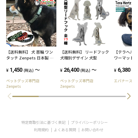
※こちらの商品はフリルタイプによって商品番
号が異なりますので、ご購入の際はお間違いの
ないようご確認ください。
S 商品番号１ フリルタイプA
S 商品番号２ フリルタイプB
【送料無料】 犬 首輪 ワン
【送料無料】 リードフック
【テラヘル
タッチ Zenpets 日本製 唐
犬種別デザイン 犬型
ワーマット】
S 商品番号３ フリルタイプC
草
サイズ 
～
～
1,450
26,400
ア犬 老犬
6,380
(税込)
(税込)
(税
介護 日本
M 商品番号１ フリルタイプA
ペットグッズ専門店
ペットグッズ専門店
エバナース
Zenpets
Zenpets
M 商品番号２ フリルタイプB
M 商品番号３ フリルタイプC
L 商品番号１ フリルタイプA
特定商取引法に基づく表記
プライバシーポリシー
L 商品番号２ フリルタイプB
利用規約
よくある質問
お問い合わせ
L 商品番号３ フリルタイプC