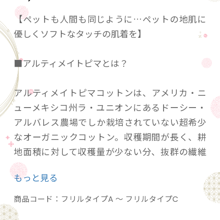
【ペットも人間も同じように…ペットの地肌に
優しくソフトなタッチの肌着を】
■アルティメイトピマとは？
アルティメイトピマコットンは、アメリカ・ニ
ューメキシコ州ラ・ユニオンにあるドーシー・
アルバレス農場でしか栽培されていない超希少
なオーガニックコットン。収穫期間が長く、耕
地面積に対して収穫量が少ない分、抜群の繊維
長と繊維強力を備えています。
もっと見る
■AVVERA(アジェラ）のオリジナルスムースニッ
商品コード：
フリルタイプA ～ フリルタイプC
トとは？