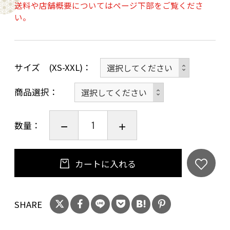
送料や店舗概要についてはページ下部をご覧くださ
い。
AVVERA（アジェラ）の肌着に使っているのは、
オーガニックコットンの中でもトップクラスの
繊維長と繊維強力を持つアルティメイトピマ
100％の繊維を、極細の80番手に撚り、独自技術
サイズ (XS-XXL)
で柔らかく弾力のあるスムースニットに織り上
商品選択
げた特別な生地です。
数量：
なめらかで、サラッとした肌触り感で吸収性抜
群。肌も喜ぶ、家族全員が笑顔になれる安心な
素材です。この、着心地に特化した素材によ
カートに入れる
り、ペットの地肌にもストレスのない肌着とな
っています。
SHARE
【縫い目が地肌に当たらない配慮】