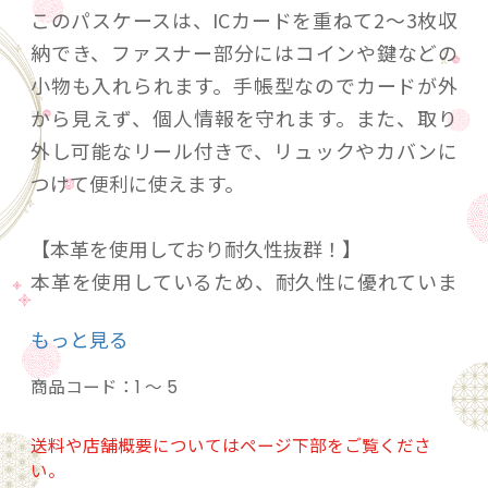
このパスケースは、ICカードを重ねて2〜3枚収
納でき、ファスナー部分にはコインや鍵などの
小物も入れられます。手帳型なのでカードが外
から見えず、個人情報を守れます。また、取り
外し可能なリール付きで、リュックやカバンに
つけて便利に使えます。
【本革を使用しており耐久性抜群！】
本革を使用しているため、耐久性に優れていま
す。また、天然素材ならではの肌触りがあり丈
もっと見る
夫でありながら柔らかさを持ち、手に馴染む感
覚も魅力の一つです。
商品コード：
1 ～ 5
【プレゼントにもおすすめ！】
送料や店舗概要についてはページ下部をご覧くださ
い。
定期入れやクレジットカード入れなど、相手の