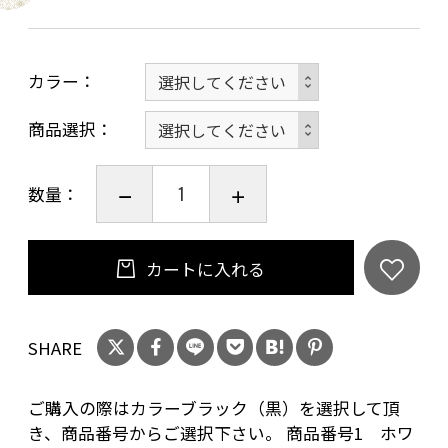
使い方に合わせて活用できるので、プレゼント
としておすすめです。
カラー
【学生×企業】
商品選択
こちらの商品は産学連携により生み出された商
品で、学生のユニークな発想と企業さんの技術
数量：
を組み合わせた一品となっております！
【企業説明】
カートに入れる
京都府八幡市、男山中央センタ一商店街にて革
製品、布雑貨、アクセサリーなど日々のひらめ
SHARE
きをカタチにした商品を開発して販売しており
ます。
ご購入の際はカラーブラック（黒）を選択して頂
き、商品番号からご選択下さい。 商品番号1 ホワ