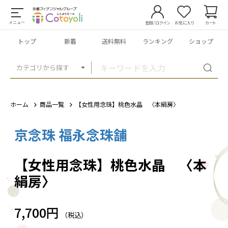
メニュー
登録/ログイン
お気に入り
カート
トップ
新着
送料無料
ランキング
ショップ
カテゴリから探す
ホーム
商品一覧
【女性用念珠】桃色水晶 〈本絹房〉
京念珠 福永念珠舗
1
/
1
【女性用念珠】桃色水晶 〈本
絹房〉
7,700円
（税込）