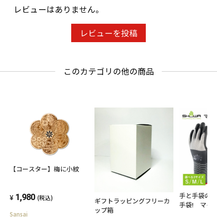
レビューはありません。
レビューを投稿
このカテゴリの他の商品
【コースター】梅に小紋
手と手袋の
1,980
(税込)
ギフトラッピングフリーカ
手袋! マイ
ップ箱
381
Sansai