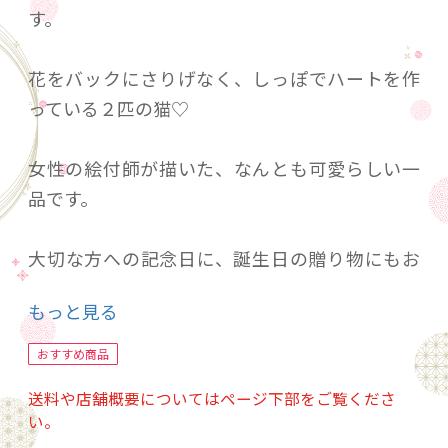
す。
花をバックにさりげなく、しっぽでハートを作
っている２匹の猫♡
女性の絵付師が描いた、なんとも可愛らしい一
品です。
大切な方への記念日に、誕生日の贈り物にもお
すすめ。
もっと見る
ご自宅でのくつろぎ時間を。
おすすめ商品
結び猫マグと。
送料や店舗概要についてはページ下部をご覧くださ
い。
サイズ： 径10.0㎝×高さ8.0㎝