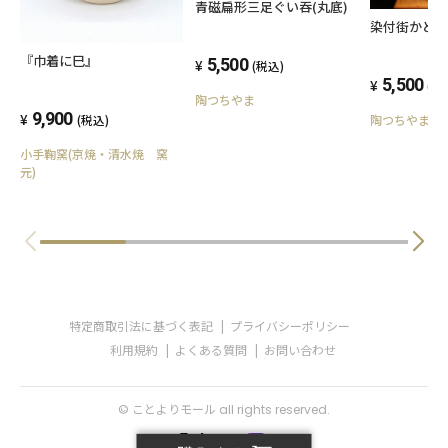
青磁扁形三足ぐい吞(丸底)
染付街かど
『巾着に巳』
5,500
(税込)
5,500
(税
陶つちやま
9,900
陶つちやま
(税込)
小手鞠窯(京焼・清水焼 窯
元)
特定商取引法に基づく表記
プライバシーポリシー
利用規約
よくある質問
お問い合わせ
© ことよりモール all rights reserved.