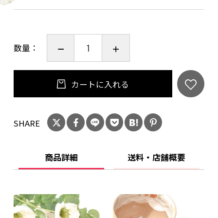
◎ご購入を検討中のお客様へ
数量：
当作品はひとつひとつ手作業で作っております。
若干風合いや色合いが異なる場合がございます
ので、ご了承下さい。
カートに入れる
食洗機 ○
SHARE
電子レンジ ○
オーブン ×
商品詳細
送料・店舗概要
使用後食器は汚れを落とし、よく乾燥させてか
ら収納して下さい。
ーーーーーーーーーーーーーーーーーーーー