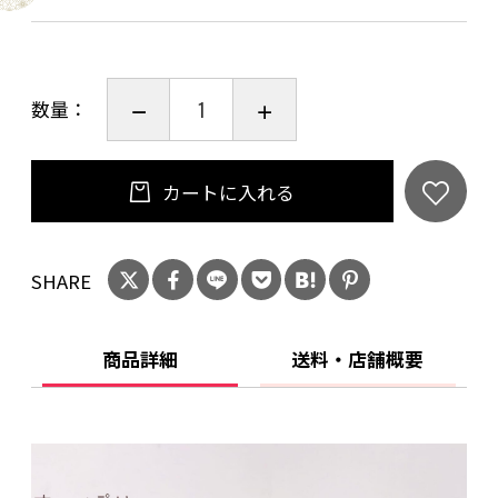
サイズ：径120×高さ65㎜
◎ご購入を検討中のお客様へ
数量：
当作品はひとつひとつ手作業で作っております。
若干風合いや色合いが異なる場合がございます
カートに入れる
ので、ご了承下さい。
SHARE
食洗機 ○
電子レンジ ○
オーブン ×
商品詳細
送料・店舗概要
使用後食器は汚れを落とし、よく乾燥させてか
ら収納して下さい。