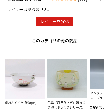
レビューはありません。
レビューを投稿
このカテゴリの他の商品
タンブラー
ス ブラン
ントリー ブ
色絵『月見うさぎ』ほっこ
彩絵ふくろう 飯碗(赤)
V.S.O.P
99
り碗（ぷっくりシリーズ）
(税込)