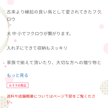
古来より縁起の良い鳥として愛されてきたフク
ロウ
大 中 小でフクロウが繋がります。
入れ子にできて収納もスッキリ
家族で揃えて頂いたり、大切な方への贈り物と
しても喜ばれております。
もっと見る
とても軽くて扱いやすい器なのでお子様にもオ
おすすめ商品
ススメ。
送料や店舗概要についてはページ下部をご覧くださ
い。