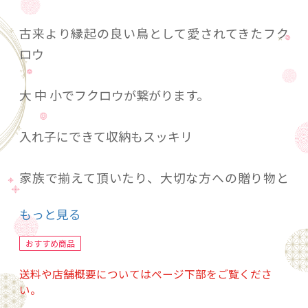
古来より縁起の良い鳥として愛されてきたフク
ロウ
大 中 小でフクロウが繋がります。
入れ子にできて収納もスッキリ
家族で揃えて頂いたり、大切な方への贈り物と
しても喜ばれております。
もっと見る
とても軽くて扱いやすい器なのでお子様にもオ
おすすめ商品
ススメ。
送料や店舗概要についてはページ下部をご覧くださ
い。