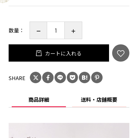
サイズ：径115×高さ60㎜
◎ご購入を検討中のお客様へ
数量：
当作品はひとつひとつ手作業で作っております。
若干風合いや色合いが異なる場合がございます
カートに入れる
ので、ご了承下さい。
SHARE
食洗機 ○
電子レンジ ○
オーブン ×
商品詳細
送料・店舗概要
使用後食器は汚れを落とし、よく乾燥させてか
ら収納して下さい。