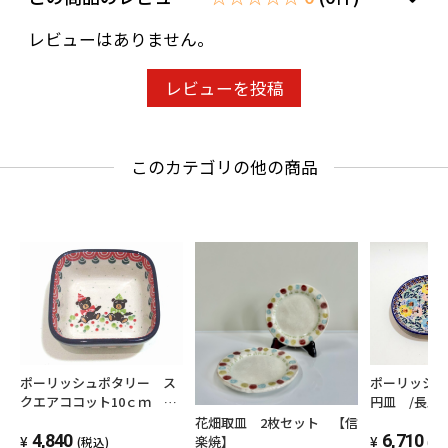
レビューはありません。
レビューを投稿
このカテゴリの他の商品
ポーリッシュポタリー ス
ポーリッシ
クエアココット10ｃｍ 電
円皿 /長皿2
子レンジ/オーブン/食洗器
レンジ/オー
花畑取皿 2枚セット 【信
対応
4,840
6,710
楽焼】
(税込)
(税