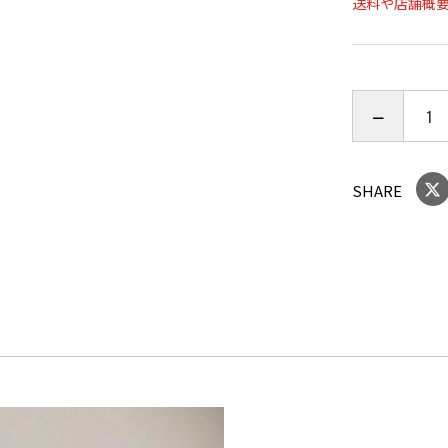
送料や店舗概
有機肥料し
さらにこの
みました。
手間ひまか
SHARE
ぜひ一度召
お茶の一杯
幸せになっ
といちふく
他にはない
賞味期限は
保存は冷蔵