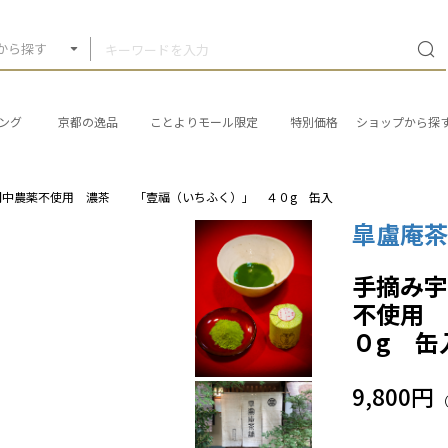
から探す
ング
京都の逸品
ことよりモール限定
特別価格
ショップから探
間中農薬不使用 濃茶 「壹福（いちふく）」 ４０g 缶入
皐盧庵
手摘み
不使用
０g 缶
9,800円