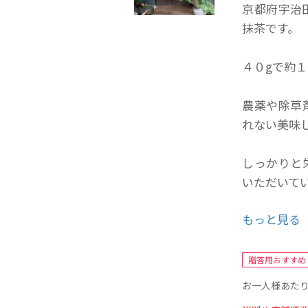
京都府宇治
抹茶です。
４０gで約
農薬や除草
れない美味
しっかりと
いただいて
もっと見る
お茶の葉の
っくりと石
贈答用おすすめ
爽やかなと
お一人様あたり
す。