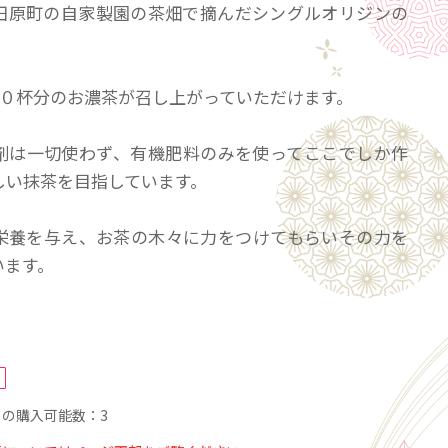
田原町の自家製園の茶畑で摘んだシングルオリジンの
１０杯分のお濃茶が召し上がっていただけます。
剤は一切使わず、有機肥料のみを使ってここでしか作
しい抹茶を目指しています。
栄養を与え、お茶の木々に力をつけてもらいその力を
います。
一番良いところだけを使うため丁寧に仕上げをしてじ
臼で挽きました。
うま味と少し苦み。そしてスッキリした後味が特徴で
の購入可能数：3