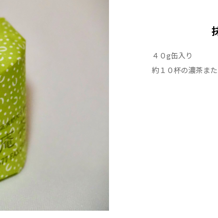
４０g缶入り
約１０杯の濃茶また