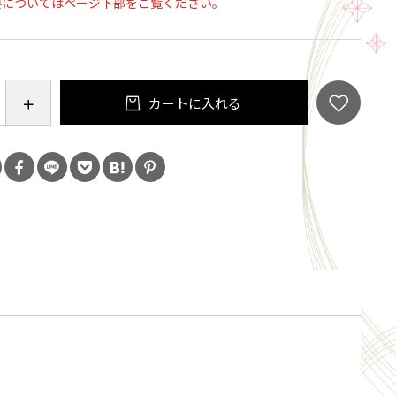
要についてはページ下部をご覧ください。
か使っていないのでくどいうま味はありません。
お茶はお茶の葉を摘み子さんが丁寧に一枚ずつ手で摘
カートに入れる
けて作ったとても希少なお茶です。
し上がってみてください。
は一服と申します。このお茶を1杯召し上がられて少し
ていただけrば
と名付けました。
お茶であることがお分かりいただけると思います。
６ヶ月となります。
庫保存が基本となります。