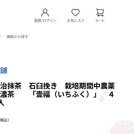
登録/ログイン
お気に入り
カート
す
価格から探す
茶舗
宇治抹茶 石臼挽き 栽培期間中農薬
 濃茶 「壹福（いちふく）」 ４
入
（税込）