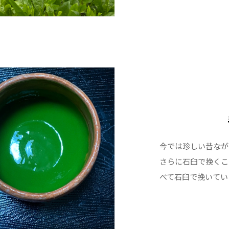
今では珍しい昔なが
さらに石臼で挽くこ
べて石臼で挽いてい