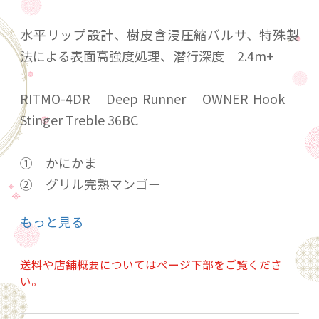
水平リップ設計、樹皮含浸圧縮バルサ、特殊製
法による表面高強度処理、潜行深度 2.4m+
RITMO-4DR Deep Runner OWNER Hook
Stinger Treble 36BC
① かにかま
② グリル完熟マンゴー
③ ブルーハワイ
もっと見る
④ レモンイエロー
⑤ 完熟バナナ
送料や店舗概要についてはページ下部をご覧くださ
⑥ 銀杏
い。
⑦ 焼き銀杏
⑧ 豆アマゴ