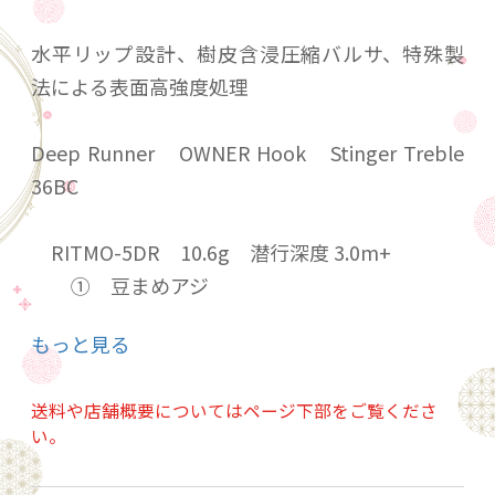
水平リップ設計、樹皮含浸圧縮バルサ、特殊製
法による表面高強度処理
Deep Runner OWNER Hook Stinger Treble
36BC
RITMO-5DR 10.6g 潜行深度 3.0m+
① 豆まめアジ
② 豆バス
もっと見る
③ 豆マグロ
④ レモンイエロー
送料や店舗概要についてはページ下部をご覧くださ
⑤ ごまアザラシ
い。
RITMO-5MR 9.6g 潜行深度 2.0m+