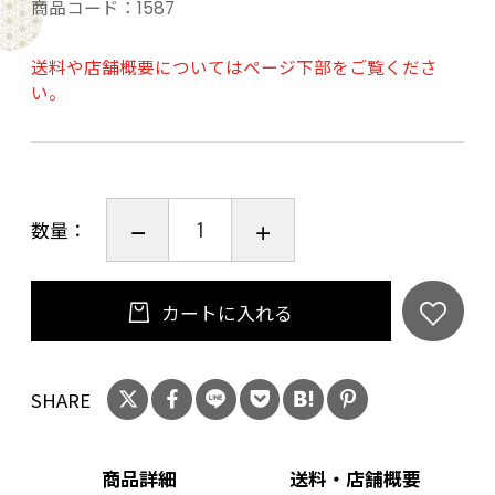
ご購入時、「ご注文手続き」画面の「お問い合
商品コード：
1587
わせ欄」に、生年月日を必ず入力してくださ
い。
送料や店舗概要についてはページ下部をご覧くださ
い。
ことよりモール会員で生年月日登録済みの方
は、お問い合わせ欄への入力は不要です。
数量：
カートに入れる
SHARE
商品詳細
送料・店舗概要