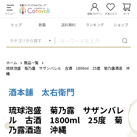
メニュー
登録/ログイン
お気に入り
カート
トップ
新着
送料無料
ランキング
ショップ
カテゴリから探す
ホーム
商品一覧
琉球泡盛 菊乃露 サザンバレル 古酒 1800ml 25度 菊乃露酒造 沖
縄
酒本舗 太右衛門
1
/
1
琉球泡盛 菊乃露 サザンバレ
ル 古酒 1800ml 25度 菊
乃露酒造 沖縄