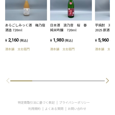
あらごしみっく酒 梅乃宿
日本酒 浪乃音 桜 春
芋焼酎 海
酒造 720ml
純米吟醸 720ml
2025 原
1800ml 3
2,160
1,980
満
5,960
(税込)
(税込)
(税
酒本舗 太右衛門
酒本舗 太右衛門
酒本舗 太右
特定商取引法に基づく表記
プライバシーポリシー
利用規約
よくある質問
お問い合わせ