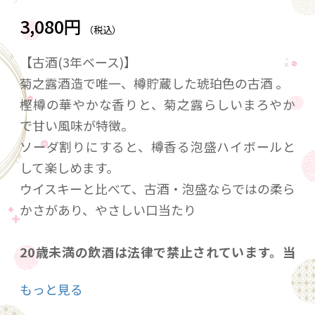
3,080円
（税込）
【古酒(3年ベース)】
菊之露酒造で唯一、樽貯蔵した琥珀色の古酒 。
樫樽の華やかな香りと、菊之露らしいまろやか
で甘い風味が特徴。
ソーダ割りにすると、樽香る泡盛ハイボールと
して楽しめます。
ウイスキーと比べて、古酒・泡盛ならではの柔ら
かさがあり、やさしい口当たり
20歳未満の飲酒は法律で禁止されています。当
店は20歳未満の方への酒類の販売はいたしてお
もっと見る
りません。