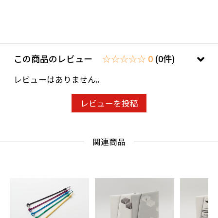
★お好みで組紐(各5色)と合わせて使用すると
より上質で美しい仕上がりとなります。
※組紐をご購入希望の方は下部リンクより購入
この商品のレビュー
☆☆☆☆☆ 0
(0件)
ページをご覧ください。
レビューはありません。
レビューを投稿
■色・柄
関連商品
☆色：白基調・グレー基調 からお選びくだ
さい。
☆柄：9柄からお好きな柄をお選びください。
動物 ［鹿］［ふくろう］［こうもり］
花 ［椿］［松］［菊］