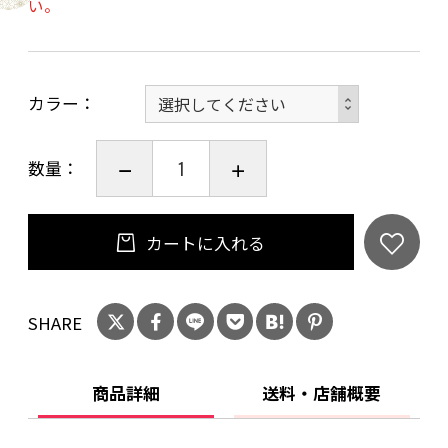
い。
全部で9柄ご用意いたしました。
カラー
京友禅と言えば、華やかで多色な印象がありま
すが
数量：
「伝統の柄の良さ」をぜひ感じていただきたく
あえてモノトーン仕上げにしました。
カートに入れる
絹の「上品な風合い」や
色あせることのない「美しい伝統の色柄」が
SHARE
年齢を問わず長くお楽しみいただけます。
商品詳細
送料・店舗概要
★男女兼用でお使いいただけます。