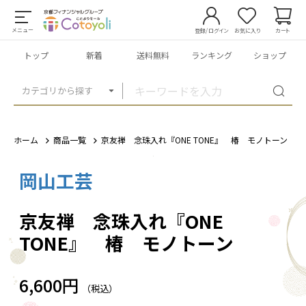
メニュー
登録/ログイン
お気に入り
カート
トップ
新着
送料無料
ランキング
ショップ
カテゴリから探す
ホーム
商品一覧
京友禅 念珠入れ『ONE TONE』 椿 モノトーン
岡山工芸
1
/
11
京友禅 念珠入れ『ONE
TONE』 椿 モノトーン
6,600円
（税込）