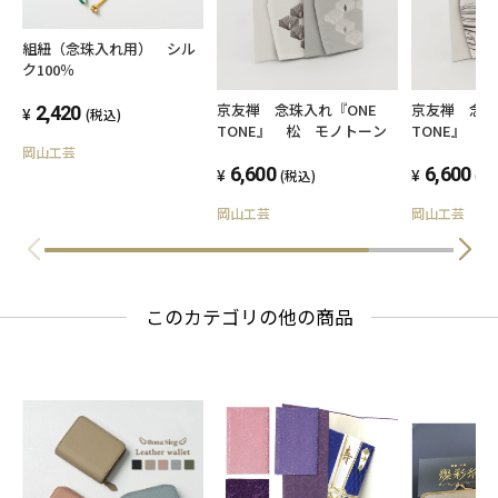
幾何学 ［氷割］［紗綾型］［格子］
組紐（念珠入れ用） シル
ク100％
京友禅 念珠入れ『ONE
京友禅 念珠
2,420
(税込)
■商品概要
TONE』 松 モノトーン
TONE』 
トーン
岡山工芸
6,600
6,600
(税込)
(税
表地：シルク100％
岡山工芸
岡山工芸
裏地：レーヨン
サイズ：幅100mm×奥行185mm×高さ
10mm
このカテゴリの他の商品
製造国：日本
■ラッピングについて
ラッピングは承っておりませんが、
専用の化粧箱にお入れしてお送りいたします。
（写真9・11枚目参照）