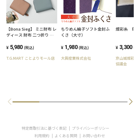
■ご購入に際しての注意点
【Bona Sieg】 ミニ財布 レ
ちりめん綸子ソフト金封ふ
燦彩糸 印
ディース 財布 二つ折り ブ
くさ（大寸）
・手描友禅のため、水ぬれにご注意ください。
ランド 本革 大容量 シボ コ
濡れた場合はこすったりせずに水分をふき取
ンパクト 大きく開く BOX型
5,980
1,980
3,300
(税込)
(税込)
(税
小銭入れ 札入れ カード入れ
り
T.G.MART ことよりモール店
大興産業株式会社
京山城燦彩糸
多い カードケース じゃばら
協議会
乾かしてからお使いください。
革 レザー おしゃれ かわい
い メンズ くすみカラー ス
キミング防止 小さめ 大人
・手作りの為、個々の仕上がりに多少の差がご
ざいます。
・年末年始、GWなどの長期休業は祝祭日により
営業しておりません。
特定商取引法に基づく表記
プライバシーポリシー
その間にご注文を頂いた場合は、営業を再開
利用規約
よくある質問
お問い合わせ