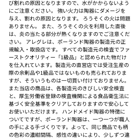
び割れの原因となりますので、水がかからないよう
にご注意ください。 強い火力は陶器にダメージを
与え、割れの原因となります。 ろうそくの火は問題
ありません。 また、ろうそくの火を利用した直後
は、炎の当たる部分が熱くなりますのでご注意くだ
さい。 アレグレは、ポーランド陶器の製造元の正
規輸入・取扱店です。 すべての製造元の検査でファ
ーストクオリティー「1級品」と認められた物だけ
を仕入れています。製造元の直営店では受注生産の
際の余剰品や1級品ではないものも売られておりま
すが、そういうものは一切買い付けておりません。
また当店の商品は、各製造元のきびしい安全検査
と、厚生労働省登録の検査機関による食品衛生法に
基づく安全基準をクリアしておりますので安心して
お使いいただけます。 ハンドメイド陶器の特徴に
ついてですが、ポーランド陶器は、一つ一つが職人
の手による手づくりです。よって、同じ商品でも柄
の色彩の濃紺間隔、感性の違いにより、少しずつ違