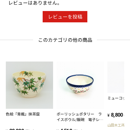
レビューはありません。
レビューを投稿
このカテゴリの他の商品
ミューコップ 
ポーリッシュポタリー ラ
色絵『青楓』抹茶盌
8,800
(税
イスボウル/飯碗 電子レン
ジ/オーブン/食洗器対応
山田木工所