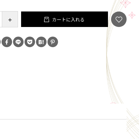
 レギュラー
カートに入れる
ト 1-6g
ax 0.8kg
 天然ウッド
 小型スピニングリール
1763650