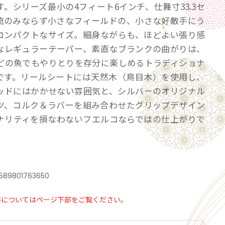
。シリーズ最小の4フィート6インチ、仕舞寸33.3セ
流のみならず小さなフィールドの、小さな好敵手にう
コンパクトなサイズ。細身ながらも、ほどよい張り感
なレギュラーテーパー、素直なブランクの曲がりは、
ほどの魚でもやりとりを存分に楽しめるトラディショナ
です。リールシートには天然木（鳥目木）を使用し、
ッドにはかかせない雰囲気と、シルバーのオリジナル
ツ、コルク＆ラバーを組み合わせたグリップデザイン
ナリティを損なわないフエルコならではの仕上がりで
589801763650
ト6インチ(1,372mm )
要についてはページ下部をご覧ください。
3ｍｍ