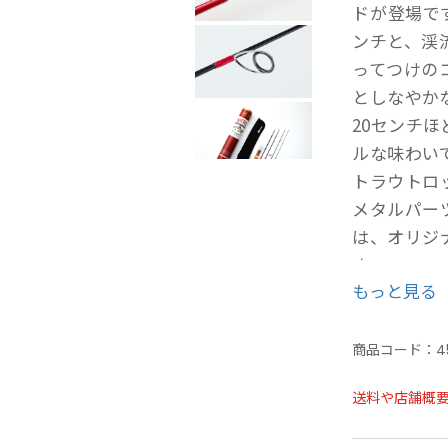
ドが登場です
ンチと、渓
ってつけの
としなやか
20センチ
ルな味わい
トラウトロ
メタルパー
は、オリジ
す。
もっと見る
■スペック
商品コード：
4
長さ 4フィー
送料や店舗概
仕舞寸法 33
継ぎ数 5pcs