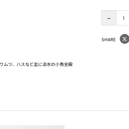
自重 約65g
テーパー R
パワー UL
ライン 2-6lb
キャストウエイ
SHARE
ドラグ設定値 M
リールシート
推奨リール
カワムツ、ハスなど主に淡水の小魚全般
JAN 458980