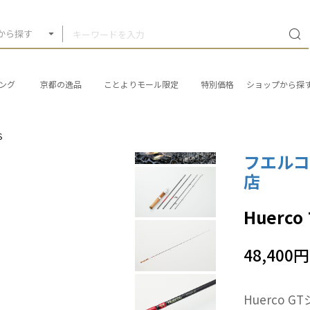
から探す
ング
京都の逸品
ことよりモール限定
特別価格
ショップから探
S
フエル
店
Huerc
48,400円
Huerco