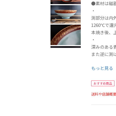
●素材は磁
・
渕部分は内
1260℃で
本焼き後、
・
深みのある
また逆に渕
・
もっと見る
鉢として色
口径202㎜
おすすめ商品
重量414g
送料や店舗概
◎テスト版
◎一点ずつ