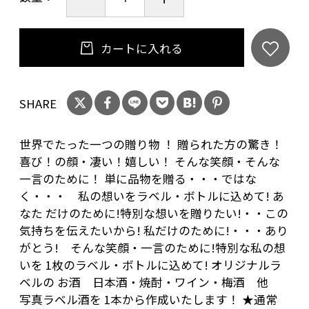
②中央 に入れる言葉
③左側(下側) に入れる言葉
カートに入れる
をご記入ください。
ご希望の方はデザインの仕上がりを事前に確認
することができます。
SHARE
お問い合わせ欄に、その旨 ご記入下さい。
デザイン完成後、メールで画像を送らせて頂き
世界でたった一つの贈り物 ！ 贈られた方の驚き！
ます。
喜び！の顔・凄い！嬉しい！ そんな笑顔・そんな
一言のために！ 単に品物を贈る・・・ではな
★通常 ご注文から完成まで 4～6(営業日)程度頂
く・・・ 私の想いをラベル・ボトルに込めて! あ
なた だけのために!特別な想いを贈りたい!・・この
いております
気持ちを伝えたいから! 私だけのために!・・・あり
(お急ぎの場合は一度ご相談下さい。出来る限り
がとう! そんな笑顔・一言のために!特別な私の想
対応させて頂きます)
いを 1枚のラベル・ボトルに込めて! オリジナルラ
ベルの お酒 日本酒・焼酎・ワイン・梅酒 他
20歳未満の飲酒は法律で禁止されています。当
写真ラベル酒を 1本から作成いたします！ ★通常