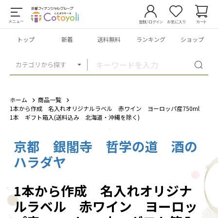
メニュー
登録/ログイン
お気に入り
カート
トップ
新着
送料無料
ランキング
ショップ
カテゴリから探す
ホーム
商品一覧
1本から作成 名入れオリジナルラベル 赤ワイン ヨーロッパ産750ml
1本 ギフト箱入(送料込み 北海道・沖縄を除く)
京都 銀閣寺 哲学の道 酒の
1
/
3
ハラダヤ
1本から作成 名入れオリジナ
ルラベル 赤ワイン ヨーロッ