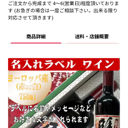
ご注文から完成まで 4～6(営業日)程度頂いておりま
店は20歳未満の方への酒類の販売はいたしてお
す (お急ぎの場合は一度ご相談下さい。出来る限り
りません。
対応させて頂きます)
ご購入時、「ご注文手続き」画面の「お問い合
わせ欄」に、生年月日を必ず入力してくださ
商品詳細
送料・店舗概要
い。
ことよりモール会員で生年月日登録済みの方
は、お問い合わせ欄への入力は不要です。