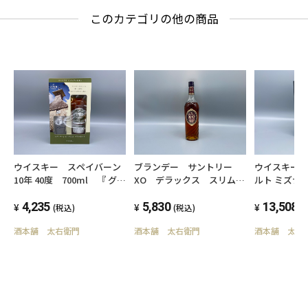
このカテゴリの他の商品
ウイスキー スペイバーン
ブランデー サントリー
ウイスキー
10年 40度 700ml 『 グラ
XO デラックス スリム
ルト ミズナ
スセット』 シングルモル
660ml 40度
ブMWR 700
トスコッチウイスキー
4,235
5,830
13,508
(税込)
(税込)
(
酒本舗 太右衛門
酒本舗 太右衛門
酒本舗 太右