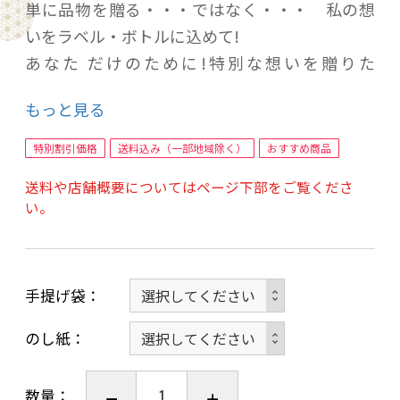
単に品物を贈る・・・ではなく・・・ 私の想
いをラベル・ボトルに込めて!
あなた だけのために!特別な想いを贈りた
い!・・この気持ちを伝えたいから!
もっと見る
私だけのために!・・・ありがとう! そんな笑
顔・一言のために!特別な私の想いを
特別割引価格
送料込み（一部地域除く）
おすすめ商品
1枚のラベル・ボトルに込めて!
送料や店舗概要についてはページ下部をご覧くださ
オリジナルラベルの お酒 日本酒・焼酎・ワイ
い。
ン・梅酒 他
写真ラベル酒を 1本から作成いたします！
手提げ袋
ショッピンカートの ★配送情報入力の
「お問い合わせ欄」にて
のし紙
ご希望の言葉のイメージを記入して下さい
①右側(上側) に入れる言葉
数量：