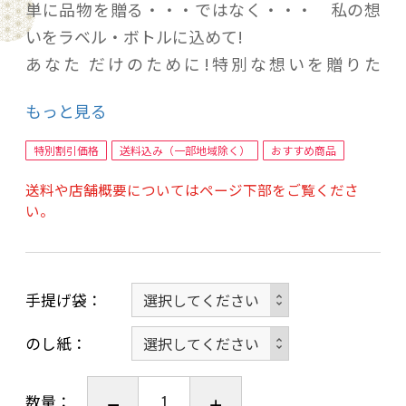
単に品物を贈る・・・ではなく・・・ 私の想
いをラベル・ボトルに込めて!
あなた だけのために!特別な想いを贈りた
い!・・この気持ちを伝えたいから!
もっと見る
私だけのために!・・・ありがとう! そんな笑
顔・一言のために!特別な私の想いを
特別割引価格
送料込み（一部地域除く）
おすすめ商品
1枚のラベル・ボトルに込めて!
送料や店舗概要についてはページ下部をご覧くださ
オリジナルラベルの お酒 日本酒・焼酎・ワイ
い。
ン・梅酒 他
写真ラベル酒を 1本から作成いたします！
手提げ袋
ショッピンカートの ★配送情報入力の
「お問い合わせ欄」にて
のし紙
ご希望の言葉のイメージを記入して下さい
①右側(上側) に入れる言葉
数量：