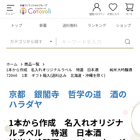
メニュー
登録/ログイン
お気に入り
カート
トップ
新着
送料無料
ランキング
ショップ
カテゴリから探す
ホーム
商品一覧
1本から作成 名入れオリジナルラベル 特選 日本酒 純米大吟醸酒
720ml 1本 ギフト箱入(送料込み 北海道・沖縄を除く)
京都 銀閣寺 哲学の道 酒の
1
/
3
ハラダヤ
1本から作成 名入れオリジナ
ルラベル 特選 日本酒