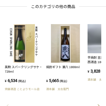
このカテゴリの他の商品
芋焼酎 吉兆
西酒造 1800m
英勲 スパークリングサケ・
焼酎ギフト 兼八 1800ml
3,828
720ml
(税
酒本舗 太右
6,534
5,665
(税込)
(税込)
齊藤酒造 ことよりモール店
酒本舗 太右衛門