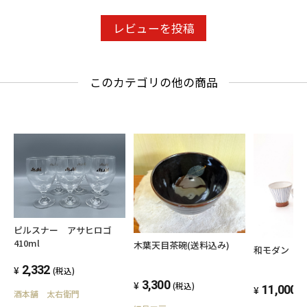
レビューを投稿
このカテゴリの他の商品
ピルスナー アサヒロゴ
410ml
木葉天目茶碗(送料込み)
和モダン 
2,332
(税込)
3,300
(税込)
11,000
(
酒本舗 太右衛門