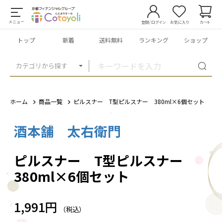
メニュー
登録/ログイン
お気に入り
カート
トップ
新着
送料無料
ランキング
ショップ
カテゴリから探す
ホーム
商品一覧
ピルスナー T型ピルスナー 380ml×6個セット
酒本舗 太右衛門
1
/
3
ピルスナー T型ピルスナー
380ml×6個セット
1,991円
（税込）