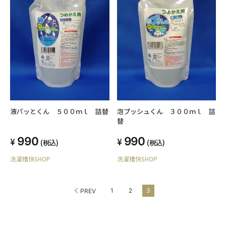
液パッとくん ５００ｍｌ 詰替
泡プッシュくん ３００ｍｌ 詰
替
990
990
(税込)
(税込)
洗濯槽快SHOP
洗濯槽快SHOP
1
2
3
PREV