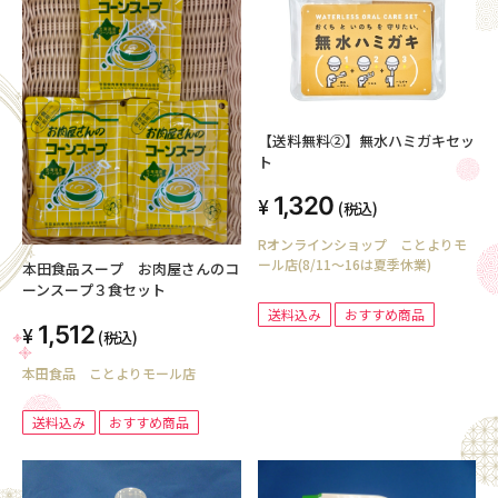
【送料無料②】無水ハミガキセッ
ト
1,320
(税込)
Rオンラインショップ ことよりモ
ール店(8/11～16は夏季休業)
本田食品スープ お肉屋さんのコ
ーンスープ３食セット
送料込み
おすすめ商品
1,512
(税込)
本田食品 ことよりモール店
送料込み
おすすめ商品