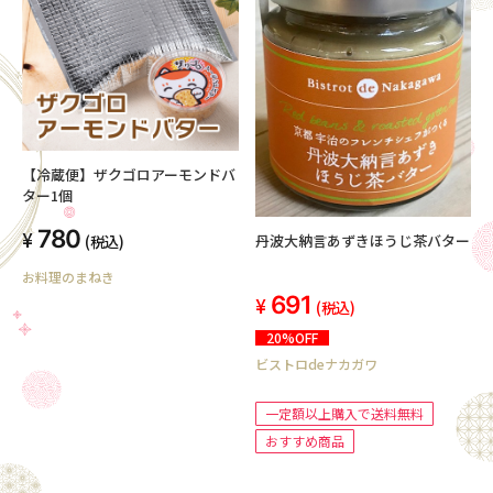
【冷蔵便】ザクゴロアーモンドバ
ター1個
780
丹波大納言あずきほうじ茶バター
(税込)
お料理のまねき
691
(税込)
20%OFF
ビストロdeナカガワ
一定額以上購入で送料無料
おすすめ商品