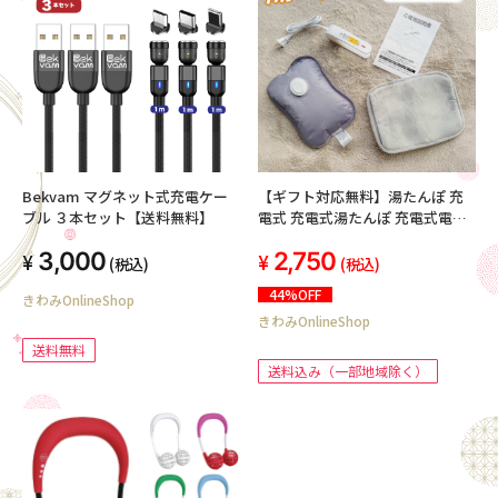
Bekvam マグネット式充電ケー
【ギフト対応無料】湯たんぽ 充
ブル ３本セット【送料無料】
電式 充電式湯たんぽ 充電式電気
湯たんぽ ゆたんぽ 蓄熱式湯たん
3,000
2,750
ぽ 電気湯たんぽ充電式 かわいい
(税込)
(税込)
あったか 暖かい コードレス カバ
44%OFF
きわみOnlineShop
ー 軽量 繰り返し使用湯タンポ 蓄
きわみOnlineShop
熱式 エコ湯たんぽ クリスマス プ
レゼント
送料無料
送料込み（一部地域除く）