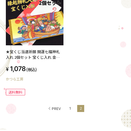
★宝くじ当選祈願 開運七福神札
入れ 2個セット 宝くじ入れ 金運
七福神「送料無料」
1,078
(税込)
かつら工房
送料無料
1
2
PREV