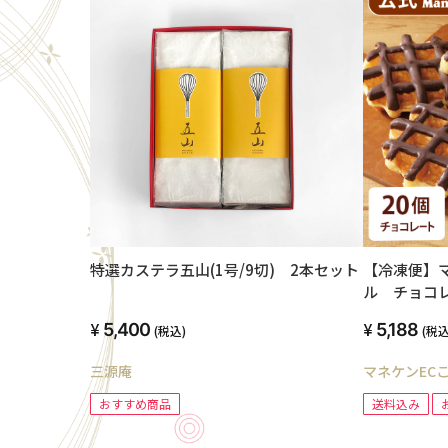
特選カステラ五山(1号/9切) 2本セット
【冷凍便】
ル チョコ
込み】
5,400
5,188
(税込)
(税込
三源庵
マネケンEC
おすすめ商品
送料込み