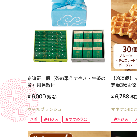
京遊記二段（茶の菓うすやき・生茶の
【冷凍便】
菓）風呂敷付
定番3種お楽
み】
6,000
6,788
(税込)
(税
マールブランシュ
マネケンEC
新着
送料込み
おすすめ商品
送料込み