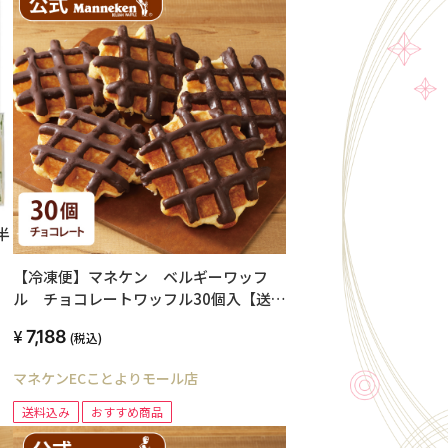
半
【冷凍便】マネケン ベルギーワッフ
ル チョコレートワッフル30個入【送料
込み】
7,188
(税込)
マネケンECことよりモール店
送料込み
おすすめ商品