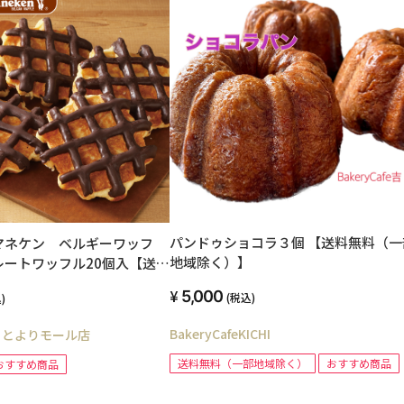
パンドゥショコラ３個 【送料無料（一
マネケン ベルギーワッフ
地域除く）】
レートワッフル20個入【送料
5,000
(税込)
)
BakeryCafeKICHI
ことよりモール店
送料無料（一部地域除く）
おすすめ商品
おすすめ商品