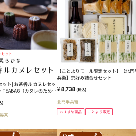
【ことよりモール限定セット】【北門
兵衛】京好み詰合せセット
セット| お茶香ル カヌレセッ
8,738
(税込)
・TEABAG（カヌレのための
じ茶 各2個）入）
北門半兵衛
込)
おすすめ商品
ことより限定
製茶