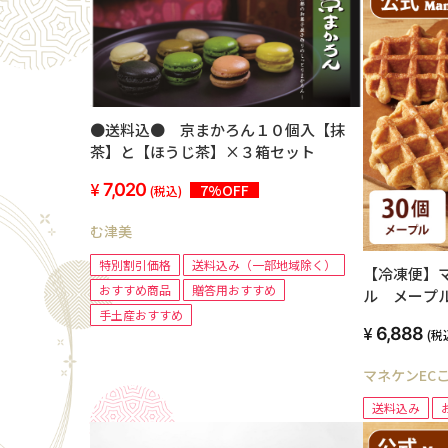
●送料込● 京まかろん１０個入【抹
茶】と【ほうじ茶】×３箱セット
7,020
7%OFF
(税込)
む津美
特別割引価格
送料込み（一部地域除く）
【冷凍便】
おすすめ商品
贈答用おすすめ
ル メープ
手土産おすすめ
み】
6,888
(税
マネケンEC
送料込み