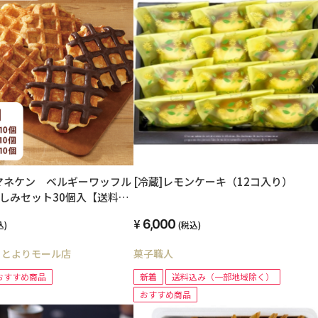
マネケン ベルギーワッフル
[冷蔵]レモンケーキ（12コ入り）
しみセット30個入【送料込
6,000
込)
(税込)
ことよりモール店
菓子職人
おすすめ商品
新着
送料込み（一部地域除く）
おすすめ商品