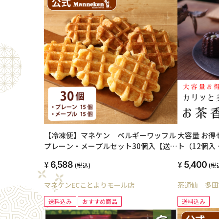
【冷凍便】マネケン ベルギーワッフル
大容量 お得
プレーン・メープルセット30個入【送料
ト（12個入
込み】
和紅茶・ほう
6,588
5,400
(税込)
(税
マネケンECことよりモール店
茶通仙 多田
送料込み
おすすめ商品
送料込み