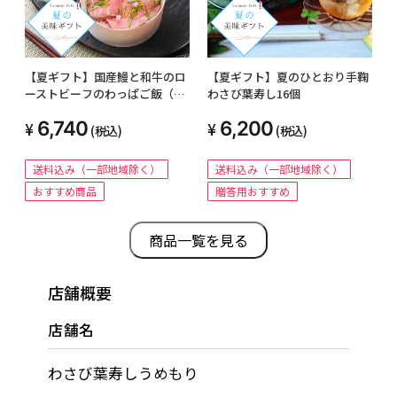
【夏ギフト】国産鰻と和牛のロ
【夏ギフト】夏のひとおり手鞠
ーストビーフのわっぱご飯（２
わさび葉寿し16個
種各２個）
6,740
6,200
(税込)
(税込)
送料込み（一部地域除く）
送料込み（一部地域除く）
おすすめ商品
贈答用おすすめ
商品一覧を見る
店舗概要
店舗名
わさび葉寿しうめもり