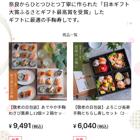
奈良からひとつひとつ丁寧に作られた「日本ギフト
大賞ふるさとギフト最高賞を受賞」した
ギフトに最適の手鞠寿しです。
商品一覧
【敬老の日包装】あでやか手鞠
【敬老の日包装】よろこび長寿
わさび葉寿し12個×２箱セット
手鞠とちらし寿しセット（2人
（二人前）
前）
9,491
6,040
(税込)
(税込)
新着
新着