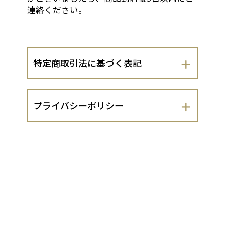
連絡ください。
特定商取引法に基づく表記
会社名
プライバシーポリシー
株式会社梅守本店
株式会社梅守本店（以下、当出店者とい
運営責任者
います。）は、 お客さまの個人情報の取
扱いについて、以下のとおりプライバシ
梅守康之
ーポリシーを定めます。
１．法令遵守
住所
当出店者は、個人情報の保護に関する法
奈良県奈良市法華寺町221