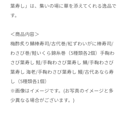
葉寿し」は、集いの場に華を添えてくれる逸品で
す。
＜商品内容＞
梅酢炙り鯖棒寿司/古代巻/紅ずわいがに棒寿司/
わさび巻/鮭いくら錦糸巻（5種類各2個）手鞠わ
さび葉寿し 鮭/手鞠わさび葉寿し 鯖/手鞠わさび
葉寿し 海老/手鞠わさび葉寿し 鰻/古代あなら寿
し（5種類各1個）
※画像はイメージです。(お写真のイメージと多
少異なる場合がございます。)