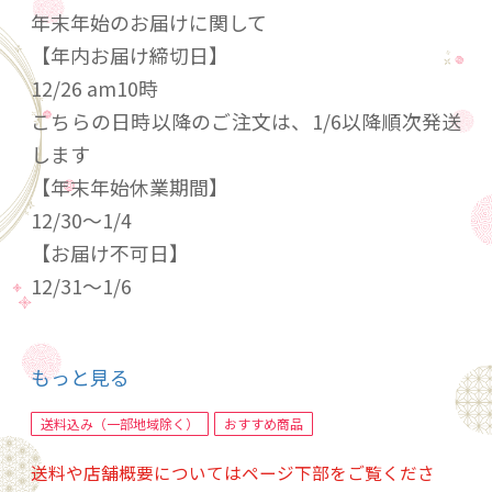
年末年始のお届けに関して
【年内お届け締切日】
12/26 am10時
こちらの日時以降のご注文は、1/6以降順次発送
します
【年末年始休業期間】
12/30〜1/4
【お届け不可日】
12/31〜1/6
２冠受賞達成しました！
もっと見る
日本ギフト大賞ふるさとギフト最高賞受賞・ジ
ャパンフードセレクション2023年10月グランプ
送料込み（一部地域除く）
おすすめ商品
リ受賞
送料や店舗概要についてはページ下部をご覧くださ