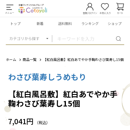
メニュー
登録/ログイン
お気に入り
カート
トップ
新着
送料無料
ランキング
ショップ
カテゴリから探す
ホーム
商品一覧
【紅白風呂敷】紅白あでやか手鞠わさび葉寿し15個
わさび葉寿しうめもり
1
/
6
【紅白風呂敷】紅白あでやか手
鞠わさび葉寿し15個
7,041円
（税込）