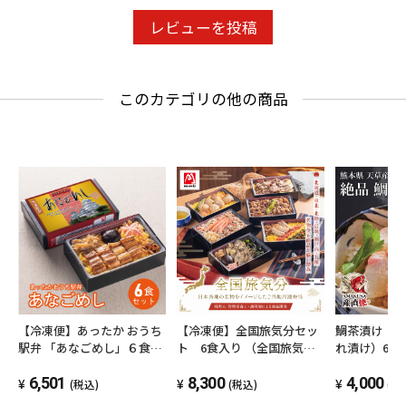
レビューを投稿
このカテゴリの他の商品
【冷凍便】あったか おうち
【冷凍便】全国旅気分セッ
鯛茶漬け（
駅弁 「あなごめし」６食セ
ト 6食入り （全国旅気分6
れ漬け）6食
ット
種×各1食）
6,501
8,300
4,000
(税込)
(税込)
(税