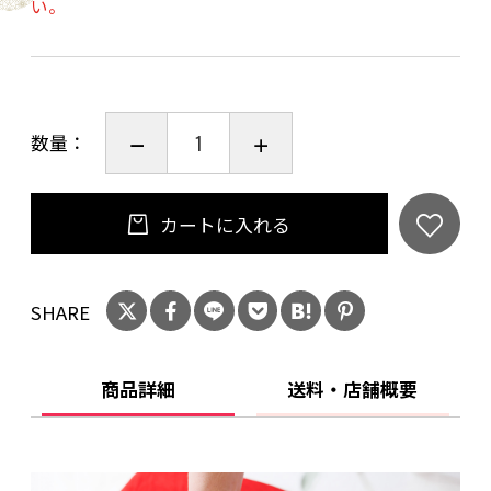
い。
贈る喜び、受けとる喜びというお寿司を通して
「幸せの輪」をひろげていこうという思いが詰
まっています。
まるで宝石箱のように色鮮やかなお寿司は、手
数量：
鞠わさび葉寿しやわさびの葉で巻いたわさび巻
き、黒米を用いた古代あなら寿しなどうめもり
オリジナルの商品となっています。
カートに入れる
紅ずわいがに棒寿司や、梅酢炙り鯖棒寿司など
の色鮮やかなお寿司も詰め合わせました。
SHARE
日本のごちそう、和を送る「あでやか手鞠わさ
び葉寿し」は、集いの場に華を添えてくれる逸
品です。
商品詳細
送料・店舗概要
※画像はイメージです。(お写真のイメージと多
少異なる場合がございます。)