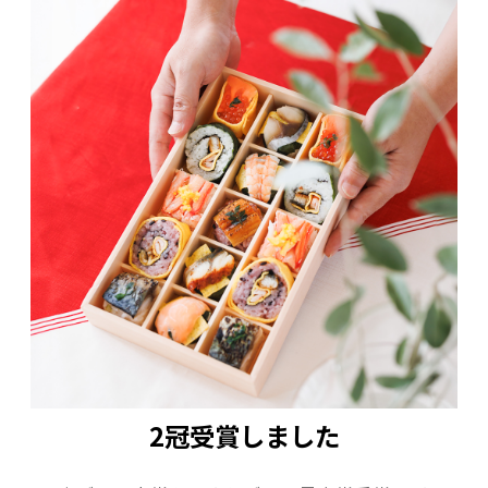
＜商品内容＞
梅酢炙り鯖棒寿司/古代巻/紅ずわいがに棒寿司/
わさび巻/鮭いくら錦糸巻（5種類各2個）手鞠わ
さび葉寿し 鮭/手鞠わさび葉寿し 鯖/手鞠わさび
葉寿し 海老/手鞠わさび葉寿し 鰻/古代あなら寿
し（5種類各1個）
賞味期限：製造より冷凍で90日
【お届けに関して】
５〜6日後に発送の指定可能
※ご指定がない場合は最短でお届けいたしま
す。
2冠受賞しました