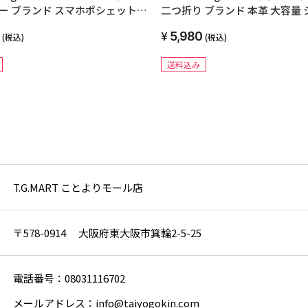
ー ブランド スマホポシェット
二つ折り ブランド 本革 大容量 
マホショルダー かわいい 小銭入
パクト 大きく開く BOX型 小銭
5,980
(税込)
(税込)
ポーチ サコッシュ 革 レザー お札
れ カード入れ 多い カードケー
用 通勤 通学 くすみカラー 大人
ら 革 レザー おしゃれ かわいい 
送料込み
めがけ 縦型 2台収納
すみカラー スキミング防止 小さ
T.G.MART ことよりモール店
〒578-0914 大阪府東大阪市箕輪2-5-25
電話番号：08031116702
メールアドレス：info@taiyogokin.com