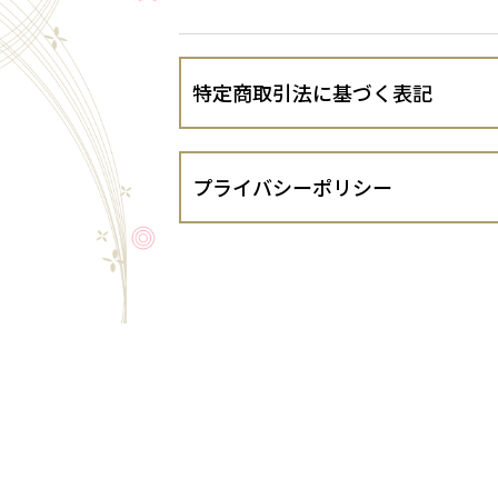
特定商取引法に基づく表記
会社名
プライバシーポリシー
運営責任者
株式会社 太洋合金（以下、当出店者と
１．法令遵守
住所
当出店者は、個人情報の保護に関する法律
するガイドライン等を遵守し、お客さま
代表責任者
２．個人情報の適正な取得
当出店者は、お客さまの個人情報を適正
電話番号
３．個人情報の利用目的