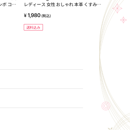
シボ コン
レディース 女性 おしゃれ 本革 くすみカ
入れ 札入
ラー 45mm 44mm 42mm Apple Watch
1,980
(税込)
ス じゃば
series 9 8 7 6 5 4 3 SE SE2 第2世代 ベル
メンズ く
ト ブランド 革 レザー 40mm 41mm
送料込み
め 大人
38mm 全機種対応 高級 メンズ かわいい
49mm Ultra