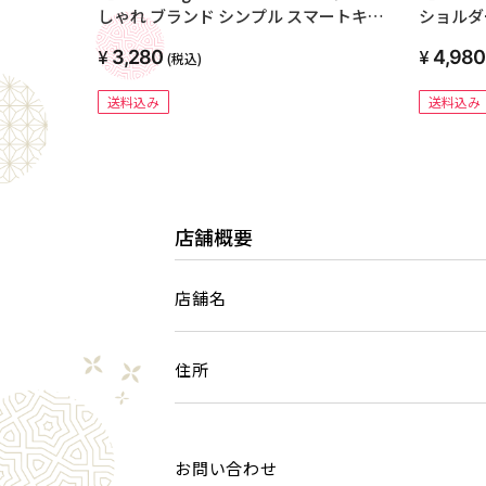
しゃれ ブランド シンプル スマートキー 2
ショルダ
個収納 本革 スマートキーケース 2個 シボ
本革 ス
3,280
4,980
(税込)
加工 カードケース かわいい くすみカラ
れ 財布 
ー 高級 メンズ 車 鍵 6連 通勤 通学 トヨタ
入れ 仕事
送料込み
送料込み
日産 ホンダ プリウス スズキ
肩掛け 斜
店舗概要
店舗名
住所
お問い合わせ