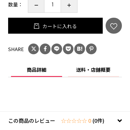
数量：
出来ます。
■シボ加工を施した本革を使用
カートに入れる
くすみカラーとの相性がよく落ち着いた上品な
イメージを
SHARE
与えるシボ加工の牛革を使用。
デザイン性だけではなく傷や汚れにも強いので
長くきれいにお使いいただく事が出来ます。
商品詳細
送料・店舗概要
■シンプルで使いやすデザイン
いろんなコーデに合わせやすいシンプルなデザ
インと
カラバリをご用意しました。ビジネスでもカジ
ュアルでも
この商品のレビュー
☆☆☆☆☆ 0
(0件)
幅広いシーンでお使いいただけます。