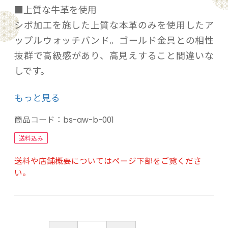
■上質な牛革を使用
シボ加工を施した上質な本革のみを使用したア
ップルウォッチバンド。ゴールド金具との相性
抜群で高級感があり、高見えすること間違いな
しです。
もっと見る
■太過ぎず細すぎない丁度いい幅感
約2cmのスタンダートな幅感で細すぎず太すぎ
商品コード：
bs-aw-b-001
ないデザイン
送料込み
男女ペアでもお使いいただく事が出来ます。
送料や店舗概要についてはページ下部をご覧くださ
い。
■手首周りが細い方でも安心
ベルトは11段階調整式なので、手首の細い方は
もちろん
手首の太い方でも安心してお使いいただく事が