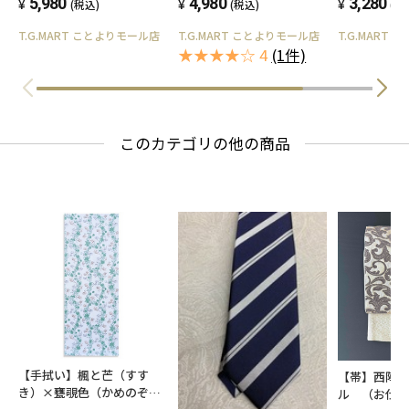
ンパクト 大きく開く BOX型
5,980
本革 スマホショルダー かわ
4,980
個収納 本革
3,280
(税込)
(税込)
(税
◆対応サイズ
小銭入れ 札入れ カード入れ
いい 小銭入れ 財布 ポーチ
ース 2個 シ
T.G.MART ことよりモール店
T.G.MART ことよりモール店
T.G.MART
多い カードケース じゃばら
サコッシュ 革 レザー お札
ース かわい
38mm （ Series1 Series2 Series3 ）シリーズ
★★★★☆ 4
(1件)
革 レザー おしゃれ かわい
入れ 仕事用 通勤 通学 くす
高級 メンズ 車
い メンズ くすみカラー ス
みカラー 大人 肩掛け 斜め
通学 トヨタ 
1/2/3
キミング防止 小さめ 大人
がけ 縦型 2台収納
リウス スズ
40mm （ Series4 Series5 Series6 Series SE
Series SE2 ）シリーズ4/5/6/SE/SE2 第二世代
このカテゴリの他の商品
41mm ( series7/8/9 ) シリーズ7/8/9
42mm （ Series1 Series2 Series3 ）シリーズ
1/2/3
44mm （ Series4 Series5 Series6 Series SE
Series SE2 ）シリーズ4/5/6/SE/SE2 第二世代
45mm ( series7/8/9 ) シリーズ7/8/9
49mm ( ultra ) watch ultra
※38/40/41 mm 共通設計
【手拭い】楓と芒（すす
42/44/45/49 mm 共通設計
【帯】西陣
き）×甕覗色（かめのぞき
ル （お仕