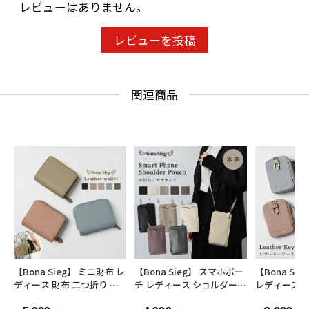
レビューはありません。
■プレゼント、ギフトに
レビューを投稿
入社、入学、お誕生日などのギフトにもオスス
メの商品です。
関連商品
◆カラーバリエーション
全5色
ブラック / アイボリー / キャメル / エトープ / グ
ラスグリーン
◆素材
本革 (牛革)
【Bona Sieg】 ミニ財布 レ
【Bona Sieg】 スマホポー
【Bona Si
◆ブランド： Bona Sieg
ディース 財布 二つ折り ブ
チ レディース ショルダー
レディース 
ランド 本革 大容量 シボ コ
ブランド スマホポシェット
ド シンプル 