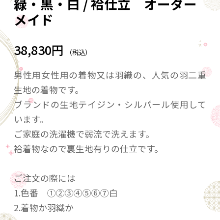
緑・黒・白 / 袷仕立 オーダー
メイド
38,830円
（税込）
男性用女性用の着物又は羽織の、人気の羽二重
生地の着物です。
ブランドの生地テイジン・シルパール使用して
います。
ご家庭の洗濯機で弱流で洗えます。
袷着物なので裏生地有りの仕立です。
ご注文の際には
1.色番 ①②③④⑤⑥⑦白
2.着物か羽織か