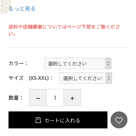
3.サイズ（型） 男性用1,2,3,4,5 女性用
もっと見る
1,2,3,4,5,6,7,8 型
4.裏生地の色（北斗）より
送料や店舗概要についてはページ下部をご覧くださ
を「ご注文画面」の「お問い合わせ」欄にご入
い。
力ください。
※角帯や帯は含んでおりません。
カラー
ご了承ください。
サイズ (XS-XXL)
※この商品は仕立て期間の為発送まで約2月かか
ります。
数量：
カートに入れる