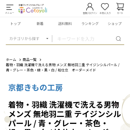
メニュー
登録/ログイン
お気に入り
カート
トップ
新着
送料無料
ランキング
ショップ
カテゴリから探す
ホーム
商品一覧
着物・羽織 洗濯機で洗える男物 メンズ 無地羽二重 テイジンシルパール /
青・グレー・茶色・緑・黒・白 / 袷仕立 オーダーメイド
京都きもの工房
1
/
7
着物・羽織 洗濯機で洗える男物
メンズ 無地羽二重 テイジンシル
パール / 青・グレー・茶色・