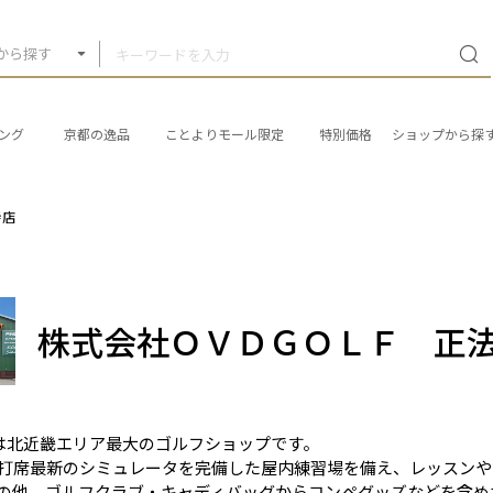
から探す
ング
京都の逸品
ことよりモール限定
特別価格
ショップから探
寺店
株式会社ＯＶＤＧＯＬＦ 正
LFは北近畿エリア最大のゴルフショップです。
打席最新のシミュレータを完備した屋内練習場を備え、レッスンや
の他、ゴルフクラブ・キャディバッグからコンペグッズなどを含め