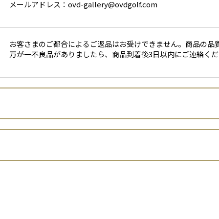
メールアドレス：ovd-gallery@ovdgolf.com
お客さまのご都合によるご返品はお受けできません。商品の品
万が一不良品がありましたら、商品到着後3日以内にご連絡くだ
株式会社ＯＶＤＧＯＬＦ
岡村 和信
者といいます。）は、 お客さまの個人情報の取扱いについて、以下
兵庫県豊岡市日撫354-4