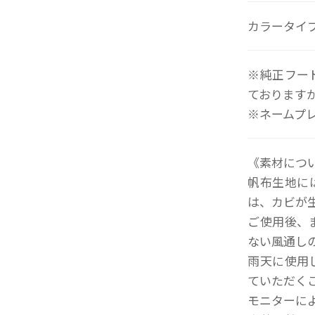
カラータイプ
※純正フー
ております
※ネームプ
《素材につ
帆布生地に
は、カビが
ご使用後、
ない風通し
雨天に使用
ていただく
モニターに