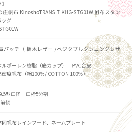
タ】
帆布 KinoshoTRANSIT KHG-STG01W 帆布スタン
バッグ
STG01W
革パッチ（ 栃木レザー /ベジタブルタンニングレザ
レン樹脂（底カップ） PVC合皮
度帆布（綿100％/ COTTON 100％）
9.5型口径 口枠5分割
g前後
体同帆布レインフード、ネームプレート