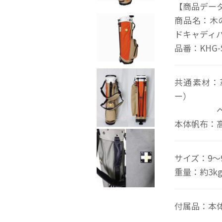
【商品デー
商品名：木の庄
ドキャディ
品番：KHG-
共通素材：
ー）
ベルポー
本体帆布：高密
サイズ：9～
重量：約3k
付属品：本