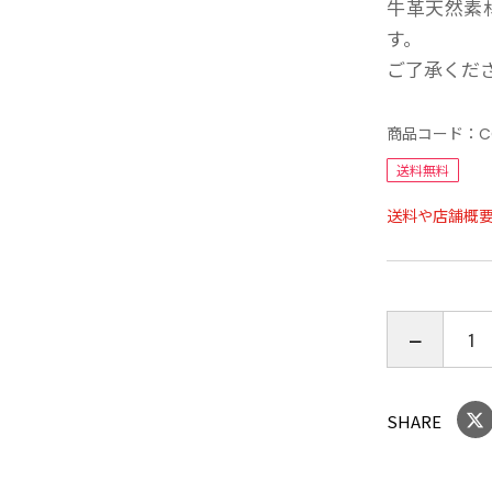
牛革天然素
す。
ご了承くだ
商品コード：
C
送料無料
送料や店舗概
SHARE