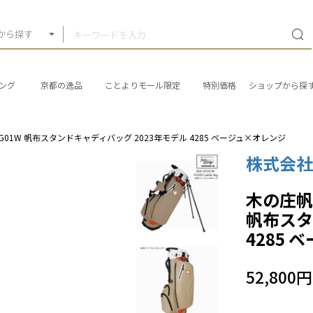
から探す
ング
京都の逸品
ことよりモール限定
特別価格
ショップから探
HG-STG01W 帆布スタンドキャディバッグ 2023年モデル 4285 ベージュ×オレンジ
株式会
木の庄帆布 
帆布スタ
4285
52,800円