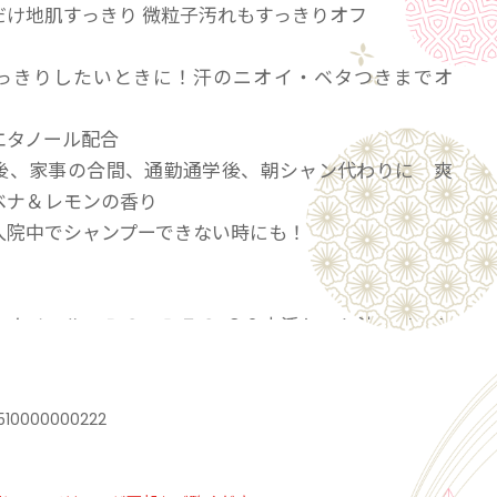
だけ地肌すっきり 微粒子汚れもすっきりオフ
っきりしたいときに！汗のニオイ・ベタつきまでオ
エタノール配合
後、家事の合間、通勤通学後、朝シャン代わりに 爽
ベナ＆レモンの香り
入院中でシャンプーできない時にも！
エタノール、ＢＧ、ＰＥＧ-６０水添ヒマシ油、メント
クリレーツ／アクリル酸アルキル（Ｃ１０-３０））ク
ー、ＡＭＰ、フェノキシエタノール、メチルパラベ
510000000222
味