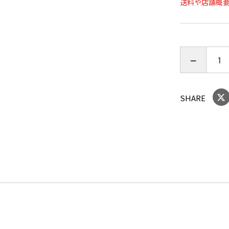
送料や店舗概
爽やかなバ
使用方法
使い方
シートを広
使用上の注
SHARE
ご注意
●メントー
肌の弱い方
●傷、はれ
には使わな
●肌に異常
時、使用中
ずみ等の異
は使用を中