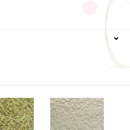
ある。
ないよう注意し、目に入った時は、すぐに充分洗い流
イヤリングをつけている場合は、引っかからないよう
。
キュア等が色落ちすることがあるので注意する。
水に溶けないので、トイレ等に流さない。
家具、床、電気製品等をふかない。
所、直射日光のあたる場所には置かない。
手の届くところに置かない。
901301406095
ルによる商品名・容量・パッケージ等の変更が予告な
場合があります