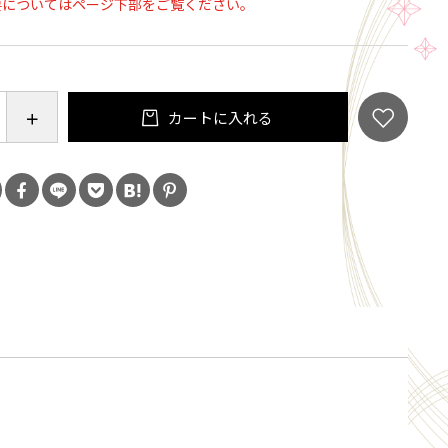
要についてはページ下部をご覧ください。
ーベナ＆レモンの香り
カートに入れる
げて、指先を小刻みに動かして、地肌や髪をふきます
意
ルの冷感刺激に弱い方、アルコール過敏症の方、特に
、乳幼児は使わない。
もの、湿疹等異常のあるところ、顔、粘膜、除毛直後
い。
が生じていないかよく注意して使う。肌に合わない
に赤み、はれ、かゆみ、刺激、色抜け（白斑等）や黒
常が出た時、直射日光があたって同様の異常が出た時
止し、皮フ科医へ相談する。使い続けると症状が悪化