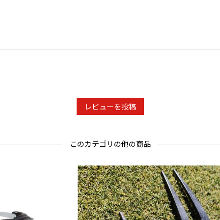
することが
●目に入ら
す。
●ピアスや
に注意する
●ヘアマニ
●シートは
●洗面台、
レビューを投稿
●高温の場
●乳幼児の
このカテゴリの他の商品
JANコード：4
リニューア
く行われる