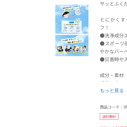
サッとふく
とにかくす
フ！
●洗浄成分
●スポーツ
やかなバー
●災害時や
成分・素材
成分：水、
もっと見る
ール、（ア
ロスポリマ
ン、香料
商品コード：
9
送料無料
香り・色・