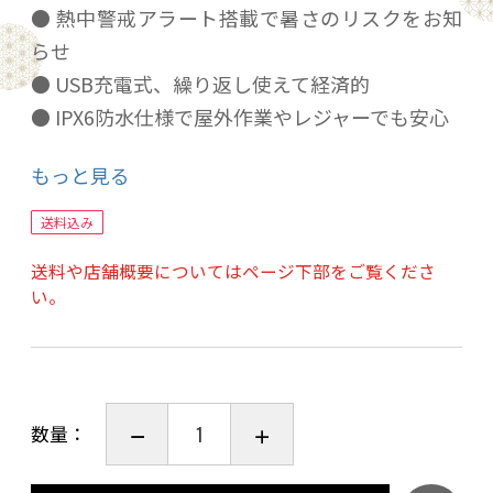
● 熱中警戒アラート搭載で暑さのリスクをお知
らせ
● USB充電式、繰り返し使えて経済的
● IPX6防水仕様で屋外作業やレジャーでも安心
● 活動量や睡眠の目安確認が可能なシンプルな
もっと見る
ヘルス機能
● 法人や施設でのまとめ買いにも対応
送料込み
サイズ・容量 本体サイズ：約39×57×12
送料や店舗概要についてはページ下部をご覧くださ
本体重量：約26g
い。
パッケージサイズ：約幅115×高さ225×奥行28
パッケージ重量：約103g
インナーカートンサイズ：約幅42×高さ13.1×
奥行19.6cm
数量：
インナーカートン重量：約1.454Kg
アウトカートンサイズ：約幅44×高さ29.2×奥