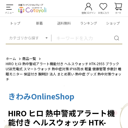
メニュー
登録/ログイン
お気に入り
カート
トップ
新着
送料無料
ランキング
ショップ
カテゴリから探す
ホーム
商品一覧
HIRO ヒロ 熱中警戒アラート機能付き ヘルスウォッチ HTK-2955 ブラック
USB充電式 スマートウォッチ 熱中症対策 IPX6防水 軽量 健康管理 歩数計 睡
眠モニター 保証付き 腕時計 法人 まとめ買い 熱中症 グッズ 熱中対策ウォッ
チ
きわみOnlineShop
1
/
17
HIRO ヒロ 熱中警戒アラート機
能付き ヘルスウォッチ HTK-