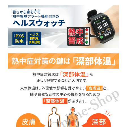
保証期間：5か月
【注意事項】
●本製品は医療機器ではありません。
●暑い環境下でのすべての体調や状況に対応出
来るものではありません。
●本来の目的以外では使用しないでください。
●製品の分解、修理、改造等は一切しないでく
ださい。
●本体裏面のセンサー部は汚れなどの付着がな
いよう常に清潔な状態でご使用ください。
●他の電子精密機器の近くでは使用しないでく
ださい。
●ペースメーカー等の機器を装着している方は
誤動作を起こす可能性がありますので絶対に使
用しないでください。