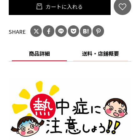
行41.4cm
カートに入れる
アウトカートン重量：約6.492Kg
規格 ■生産地：中国
SHARE
■素材・成分：ABS、PC、シリコン
■パッケージ：
注意事項 ※出荷までに2，3営業日頂く事がござ
商品詳細
送料・店舗概要
います。
【仕様】
内蔵電池：リチウムイオン380mAh
入力電圧/電流：DC5V/1A
充電時間：2時間
防水性能：IPX6
動作時間：7～12日間
セット内容：本体、ベルト、充電ケーブル、取
扱説明書