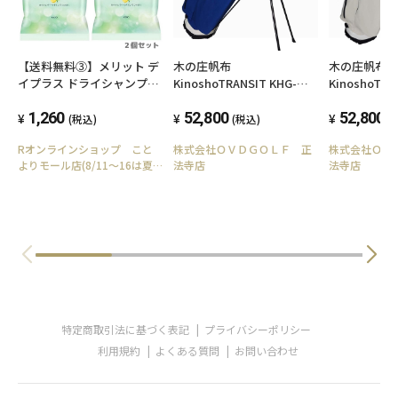
【送料無料③】メリット デ
木の庄帆布
木の庄帆布
イプラス ドライシャンプー
KinoshoTRANSIT KHG-
KinoshoTRA
シート 12枚入り[2個セッ
STG01W 帆布スタンドキャ
STG01W 
ト]
1,260
ディバッグ 2023年モデル
52,800
ディバッグ 2
52,800
(税込)
(税込)
(
25 マリンブルー
600SL
Rオンラインショップ こと
株式会社ＯＶＤＧＯＬＦ 正
株式会社ＯＶ
よりモール店(8/11～16は夏
法寺店
法寺店
季休業)
特定商取引法に基づく表記
プライバシーポリシー
利用規約
よくある質問
お問い合わせ