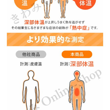
●身体に疾患、アレルギー、体調不良時、服薬
中、医療機関で治療中、知覚障害の方などは必
ず医師にご相談の上ご使用ください。
●小さなお子様の手の届かない場所で保管およ
び使用してください。
●落としたり、強い衝撃が加わると故障の原因
となります。
●使用中に異常や違和感を感じたら直ちに使用
を中止してください。