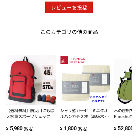
レビューを投稿
このカテゴリの他の商品
【送料無料】防災用にも◎
シャリ感ガーゼ ミニタオ
木の庄帆布
大容量スポーツリュック
ルハンカチ２枚（高吸水 四
KinoshoTRA
重織ガーゼ）（色：クリー
STG01W 
5,980
ム）
1,800
ディバッグ 2
52,800
(税込)
(税込)
(
70 ライトグ