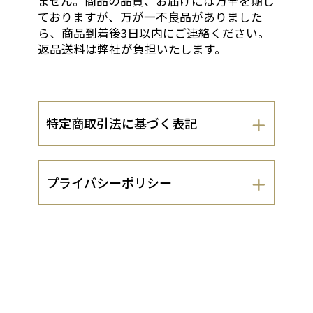
ません。商品の品質、お届けには万全を期し
ておりますが、万が一不良品がありました
ら、商品到着後3日以内にご連絡ください。
返品送料は弊社が負担いたします。
特定商取引法に基づく表記
会社名
プライバシーポリシー
寺町よしくら
寺町よしくら（以下、当出店者といいま
運営責任者
す。）は、 お客さまの個人情報の取扱い
について、以下のとおりプライバシーポ
谷口寿幸
リシーを定めます。
１．法令遵守
住所