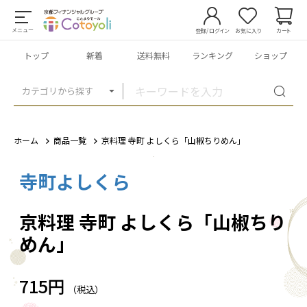
メニュー
登録/ログイン
お気に入り
カート
トップ
新着
送料無料
ランキング
ショップ
カテゴリから探す
ホーム
商品一覧
京料理 寺町 よしくら「山椒ちりめん」
寺町よしくら
1
/
3
京料理 寺町 よしくら「山椒ちり
めん」
715円
（税込）