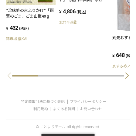
詰合せセット KT-3
”珍味処の京ふりかけ”「衝
4,806
(税込)
撃のごま」ごま山椒40ｇ
北門半兵衛
432
(税込)
剣先おする
錦市場 櫂KAI
648
(税込)
京するめノ里
特定商取引法に基づく表記
プライバシーポリシー
利用規約
よくある質問
お問い合わせ
© ことよりモール all rights reserved.