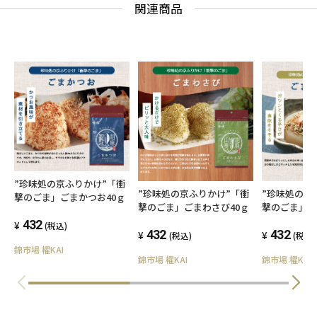
関連商品
”珍味処の京ふりかけ”「衝
”珍味処の京ふりかけ”「衝
”珍味処の京
撃のごま」ごまかつお40ｇ
撃のごま」ごまわさび40ｇ
撃のごま」ご
ｇ
432
(税込)
432
432
(税込)
(税込)
錦市場 櫂KAI
錦市場 櫂KAI
錦市場 櫂KAI