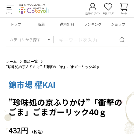
メニュー
登録/ログイン
お気に入り
カート
トップ
新着
送料無料
ランキング
ショップ
カテゴリから探す
ホーム
商品一覧
”珍味処の京ふりかけ”「衝撃のごま」ごまガーリック40ｇ
錦市場 櫂KAI
1
/
10
”珍味処の京ふりかけ”「衝撃の
ごま」ごまガーリック40ｇ
432円
（税込）