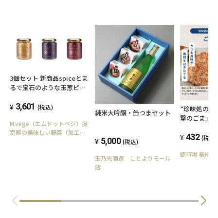
3個セット 新商品spiceとま
るで宝石のような玉葱ピク
ルスソース３種 奥京都の
こだわり玉葱と天然ハーブ
3,601
(税込)
”珍味処の京
純米大吟醸・缶つまセット
を使用しました。
撃のごま」ご
M.vege（エムドットベジ）奥
京都の美味しい野菜（加工
432
(税込)
5,000
品、米）
(税込)
錦市場 櫂KAI
玉乃光酒造 ことよりモール
店