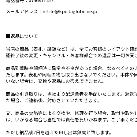
電話番号：0756811157
メールアドレス：n-tile@kpe.biglobe.ne.jp
■返品について
当店の商品（表札・銘鈑など）は、全てお客様のレイアウト確認
認終了後の変更・キャンセル・お客様都合での返品は一切お受
商品到着時や開梱時に異常や不良があった場合、なるべくその
たします。表札や同梱の物も取り出さないでください。本体や
いない場合は、交換や返品にお答えできません。
商品の引き取りは、当社より配送業者を手配いたします。返送
た場合、ご連絡後、対応させていただきます。
又、商品の欠陥等による交換や、修理を行う場合、取付や取外
は、いかなる場合も当社では責任を負いかねます。ご了承くだ
ただし納品後7日を越えた申し出は無効と致します。