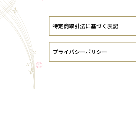
特定商取引法に基づく表記
会社名
プライバシーポリシー
運営責任者
有限会社西村タイル（以下、当出店者と
１．法令遵守
住所
当出店者は、個人情報の保護に関する法律
するガイドライン等を遵守し、お客さま
代表責任者
２．個人情報の適正な取得
当出店者は、お客さまの個人情報を適正
電話番号
３．個人情報の利用目的