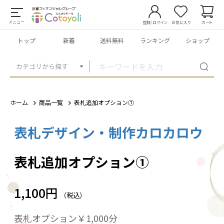
メニュー
登録/ログイン
お気に入り
カート
トップ
新着
送料無料
ランキング
ショップ
カテゴリから探す
ホーム
商品一覧
表札追加オプション①
表札デザイン・制作カロカロウ
1
/
1
表札追加オプション①
1,100円
（税込）
表札オプション￥1,000分