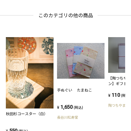
このカテゴリの他の商品
【陶つちや
ン】ギフト
斗
手ぬぐい たまねこ
110
(税込)
陶つちやま
1,650
(税込)
秋田杉コースター（白）
長谷川松寿堂
550
(税込)