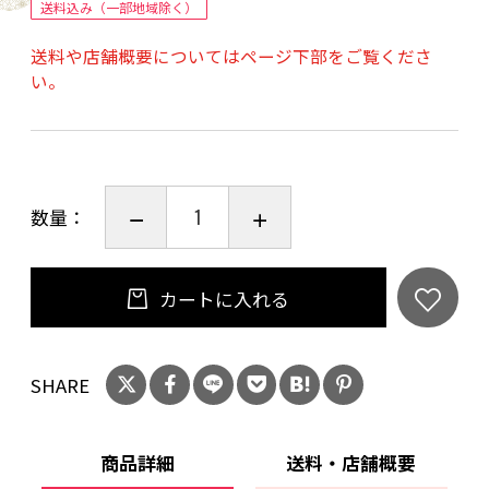
送料込み（一部地域除く）
通風性に優れ、風・砂・雪・光などから農作物
送料や店舗概要についてはページ下部をご覧くださ
やハウスを守ります
い。
数量：
カートに入れる
SHARE
商品詳細
送料・店舗概要