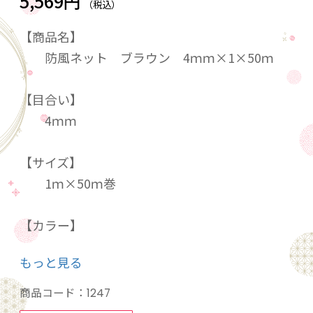
5,569円
（税込）
【商品名】
防風ネット ブラウン 4ｍｍ×1×50ｍ
【目合い】
4ｍｍ
【サイズ】
1ｍ×50ｍ巻
【カラー】
ブラウン
もっと見る
風が吹いてくる方向に設置する事で、流れを変
商品コード：
1247
えたり減風することができます