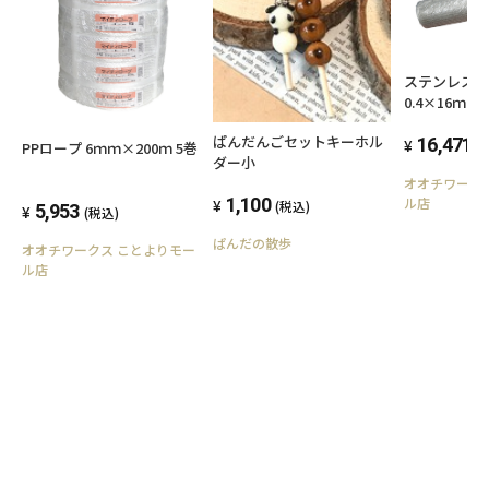
ステンレス
0.4×16ｍｍ
910mm×3
ぱんだんごセットキーホル
16,471
(
PPロープ 6ｍｍ×200ｍ 5巻
ダー小
オオチワーク
1,100
ル店
(税込)
5,953
(税込)
ぱんだの散歩
オオチワークス ことよりモー
ル店