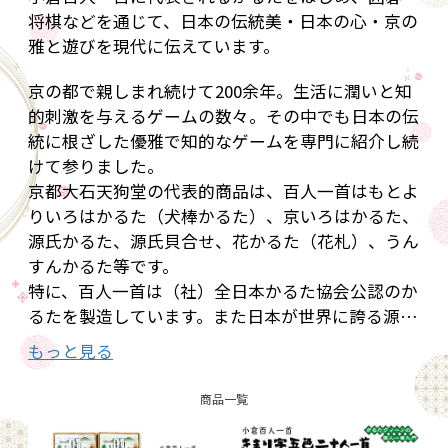
将棋などを通じて、日本の伝統美・日本の心・京の
雅と遊びを現代に伝えています。
京の都で親しまれ続けて200余年。生活に潤いと知
的刺激を与えるゲームの数々。その中でも日本の伝
統に根ざした優雅で知的なゲームを専門に紹介し続
けて参りました。
京都大石天狗堂の代表的商品は、百人一首はもとよ
りいろはかるた（犬棒かるた）、京いろはかるた、
源氏かるた、源氏貝合せ、花かるた（花札）、うん
すんかるた等です。
特に、百人一首は（社）全日本かるた協会公認のか
るたを製造しています。また日本が世界に誇る源氏
物語をかるたにした源氏かるたも当社のオリジナル
もっと見る
商品です。
商品一覧