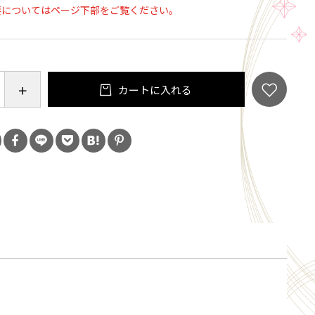
要についてはページ下部をご覧ください。
「読札」と「取札」があり、1人が読札を読上げている
イヤーが畳に並べた取札をとります。
5・7・5・7・7」で構成されていて、読札には全文が
す。取札は後半の「7・7」だけがひらがなで表示され
カートに入れる