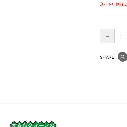
送料や店舗概
百人一首は
間に、プレ
百人一首は「
載っていま
ています。
SHARE