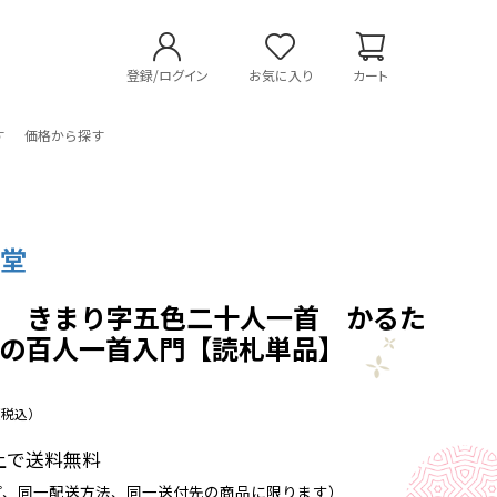
登録/ログイン
お気に入り
カート
す
価格から探す
狗堂
首 きまり字五色二十人一首 かるた
ンの百人一首入門【読札単品】
（税込）
以上で送料無料
プ、同一配送方法、同一送付先の商品に限ります）