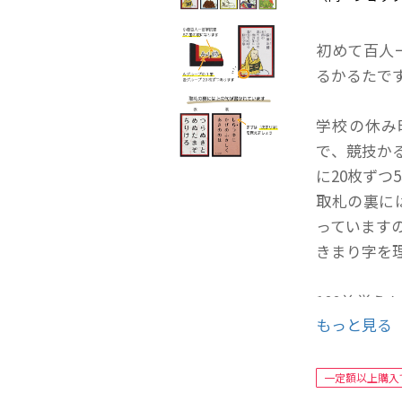
初めて百人
るかるたで
学校の休み
で、競技か
に20枚ずつ
取札の裏に
っています
きまり字を
100首覚
もっと見る
です。
こちらは読
一定額以上購入
◆読札・取