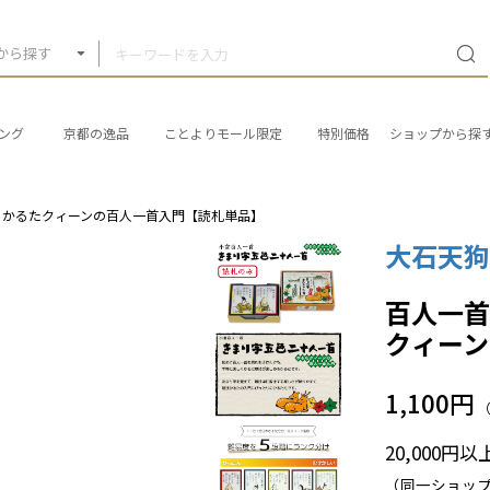
から探す
ング
京都の逸品
ことよりモール限定
特別価格
ショップから探
 かるたクィーンの百人一首入門【読札単品】
大石天
百人一
クィー
1,100円
20,000円
（同一ショッ