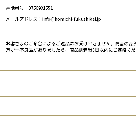
電話番号：0756931551
メールアドレス：info@komichi-fukushikai.jp
お客さまのご都合によるご返品はお受けできません。商品の品
万が一不良品がありましたら、商品到着後3日以内にご連絡くだ
社会福祉法人 径 福祉会
那須 海人
店者といいます。）は、 お客さまの個人情報の取扱いについて、以