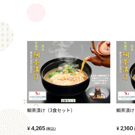
鯛茶漬け（3食セット）
鯛茶漬け
4,265
2,160
(税込)