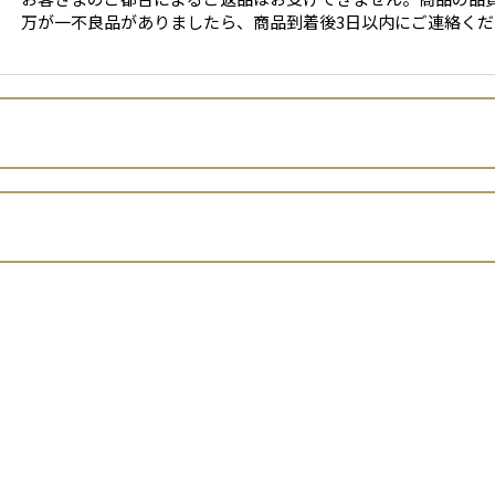
万が一不良品がありましたら、商品到着後3日以内にご連絡くだ
鹿島興産株式会社
山本裕貴
います。）は、 お客さまの個人情報の取扱いについて、以下のとお
兵庫県高砂市春日野町２番６０号
（平成15年法律第57号。以下「個人情報保護法」といいます。
の個人情報（同法第2条1項に定める個人情報をいいます。以下同じ
山本広高
に取得し、偽りその他不正の手段により取得しません。