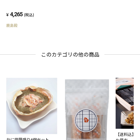
大切なひとときに、心温まる味わいをぜひご賞
4,265
(税込)
味ください。
鹿島殿
【消費期限】製造より未開封で1年（-18℃以
下）
【内容量】鯛切り身（鯛のみ）約80g×2
このカテゴリの他の商品
出汁約200ml×2
【送料込】
かに甲羅盛り6個セット