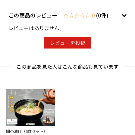
ダレごと温かいご飯の上にのせて、まずは鯛の
この商品のレビュー
☆☆☆☆☆ 0
(0件)
切り身を一切れそのままお召し上がりくださ
い。
レビューはありません。
鯛本来の味わいをじっくりご堪能いただけま
す。
レビューを投稿
その後、熱々に湯煎した出汁（※やけどにご注
意ください）を上からかけていただくことで、
この商品を見た人はこんな商品も見ています
心の底から満たされるような満足感と充実感を
味わっていただけることでしょう。
お好みに応じて、わさびや刻み海苔を加えてい
ただくと、さらに風味と美味しさが引き立ちま
す。
どなたにも「美味しい」とご満足いただける逸
鯛茶漬け（3食セット）
品です。