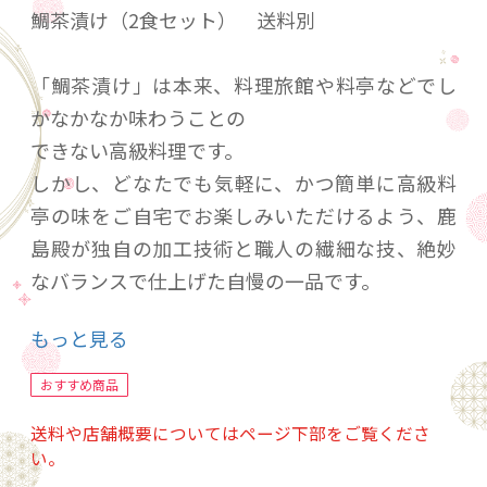
鯛茶漬け（2食セット） 送料別
「鯛茶漬け」は本来、料理旅館や料亭などでし
かなかなか味わうことの
できない高級料理です。
しかし、どなたでも気軽に、かつ簡単に高級料
亭の味をご自宅でお楽しみいただけるよう、鹿
島殿が独自の加工技術と職人の繊細な技、絶妙
なバランスで仕上げた自慢の一品です。
もっと見る
鯛の切り身は一枚一枚しっかりと厚みを持た
せ、新鮮さの証でもある鯛
おすすめ商品
本来の食感を存分にご堪能いただけるよう、5枚
送料や店舗概要についてはページ下部をご覧くださ
（約80g）をご用意して
い。
おります。