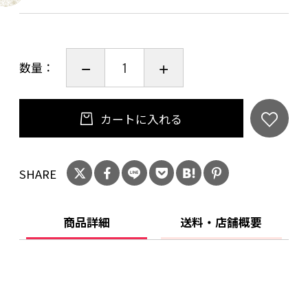
また、独自に開発した胡麻ダレをベースとする
特製の漬けダレに鯛の身をじっくりと漬け込
み、鯛の旨味と歯ごたえを損なうことなく最大
数量：
限に引き出すため、リキッドフリーザーによる
急速冷凍加工を施しています。
カートに入れる
出汁は鯛の骨を焼成し、長時間かけて濃縮・抽
出したものに、さらにほうじ茶などを加えて丁
SHARE
寧に仕上げ、鯛本来の旨味を一層引き立てるこ
だわりの味に仕上げました。
この贅沢な鯛茶漬けを、鹿島殿が真心を込めて
商品詳細
送料・店舗概要
お届けいたします。
〈お召し上がり方のおすすめ〉
まず、鯛の身が入った袋を流水で解凍し、漬け