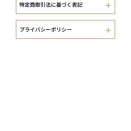
特定商取引法に基づく表記
会社名
プライバシーポリシー
株式会社上田畜産
株式会社上田畜産（以下、当出店者とい
運営責任者
います。）は、 お客さまの個人情報の取
扱いについて、以下のとおりプライバシ
家前 昌敏
ーポリシーを定めます。
１．法令遵守
住所
当出店者は、個人情報の保護に関する法
兵庫県美方郡香美町小代区神水738
律（平成15年法律第57号。以下「個人情
報保護法」といいます。）及び同法に基
づく政令・規則並びに関係するガイドラ
代表責任者
イン等を遵守し、お客さまの個人情報
（同法第2条1項に定める個人情報をいい
上田伸也