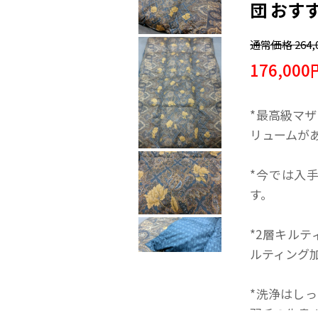
団 おす
通常価格
264
176,000
*最高級マ
リュームが
*今では入
す。
*2層キル
ルティング
*洗浄はし
羽毛の生臭