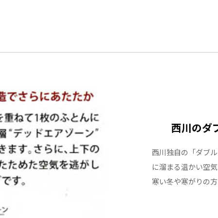
■日本製
ここが羽毛
昨今羽毛や
西川のダ
本体の価格
西川独自の「ダブル
単純に考え
に溜まる温かい空気
充填量を減
寒い冬や寒がりの方
質を落とし
少なくした