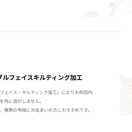
ふとん選びのポイント！
生地の原材料費や輸送コストの上昇により羽毛ふとん
ブルフェイスキルティング加工
が高騰して来ています。
フェイス・キルティング加工」によりお布団内
ても本体価格を抑えるためにはダウンの質を落とすか
を外に逃がしません。
らすか、側生地の
、極寒の地域にお住まいの方におすすめです。
たりメーカーによっては洗浄等の製造過程を従来より
りでコストを抑えるしかありません。