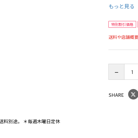
もっと見る
*やわらか
れ、ふっく
特別割引価格
送料や店舗概
■150x21
■詰め物：
1.2kg
SHARE
■側：綿10
■ダブルフ
送料別途。 ＊毎週木曜日定休
■京都西川