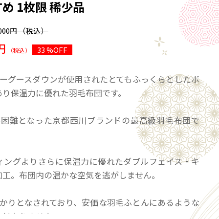
すめ 1枚限 稀少品
,000円
（税込）
円
33 %OFF
（税込）
ザーグースダウンが使用されたとてもふっくらとしたボ
あり保温力に優れた羽毛布団です。
手困難となった京都西川ブランドの最高級羽毛布団で
ティングよりさらに保温力に優れたダブルフェイス・キ
加工。布団内の温かな空気を逃がしません。
っかりとなされており、安価な羽毛ふとんにあるような
さはありません。