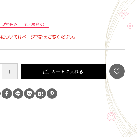
でドレープ性に優れた側生地を使用、かさ高性にすぐ
らとしたとても保温性の高い羽毛ふとんです。
送料込み（一部地域除く）
要についてはページ下部をご覧ください。
0cm シングルロングサイズ
カートに入れる
ハンガリー産マザーグースダウン93% フェザー7%
0%
ェイス・キルティング