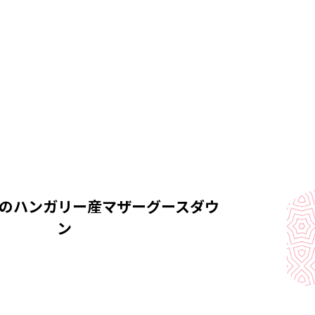
量販店に売られている羽毛ふとんではダウン量が1.0～
商品が多く見られるようになっています
を使用した羽根（はね）ふとんは除外）。
.1kg違うだけで大きな差が出てきます。従来通りの暖
ためには、
ワーに優れた」羽毛がシングルサイズでは1.2kg～
必要であると考えます。
のハンガリー産マザーグースダウ
ン
をご検討の際は「ダウンパワー」「使用ダウンがダッ
グースダウンかまたはマザーグースダウンか」
量」「生臭い臭いはしないか」「生地の肌ざわり」を
とともにお考え下さい。