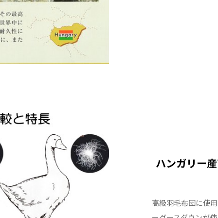
本製品は寝
川品質の羽
どうぞ安心
*写真はイ
ます。
ハンガリー産
高級羽毛布団に使用
ーグースダウンが使