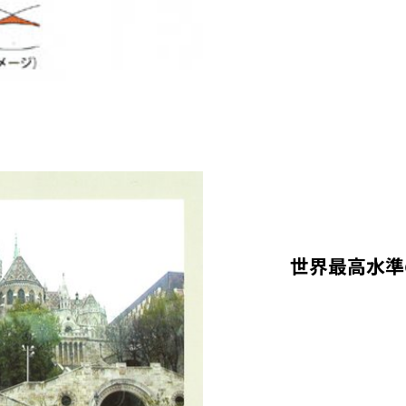
スーパーや
1.1kgの
（フェザー
羽毛の量は0
かさを得る
「ダウンパ
1.3kgは
世界最高水準
羽毛ふとん
クダウンか
「ダウンの
見てご予算