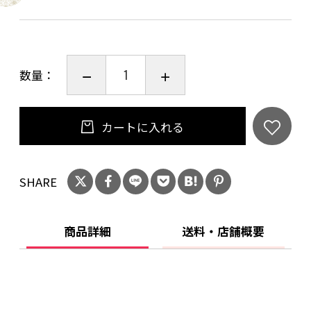
口径70㎜×高さ95㎜
重量138g 容量200cc(八分目)
電子レンジ/〇、食洗機/〇、直火/×
数量：
※1客あたり3,300円（税込み）となります。
ご購入の折は「ご注文手続き」画面の「お問い
カートに入れる
合わせ欄」に（大）（小）をご入力ください。
（大）（小）セットでお求めの場合は、数量を
２個でご購入いただき、「お問い合わせ欄」に
SHARE
「（大）１個、（小）１個」とご入力くださ
い。
商品詳細
送料・店舗概要
◎一点ずつの手作り生産ですので、多少の違い
はご了承下さい。