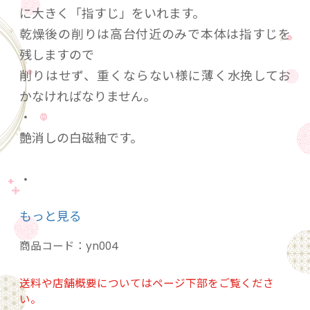
に大きく「指すじ」をいれます。
乾燥後の削りは高台付近のみで本体は指すじを
残しますので
削りはせず、重くならない様に薄く水挽してお
かなければなりません。
・
艶消しの白磁釉です。
・
（大）
もっと見る
口径75㎜×高さ99㎜
重量156g 容量225cc(八分目)
商品コード：
yn004
電子レンジ/〇、食洗機/〇、直火/×
・
送料や店舗概要についてはページ下部をご覧くださ
い。
（小）