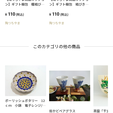
ン】ギフト梱包 蝶結び熨
ン】ギフト梱包 結びきり
斗
熨斗
110
110
(税込)
(税込)
陶つちやま
陶つちやま
このカテゴリの他の商品
ポーリッシュポタリー 12
ｃｍ 小鉢 電子レンジ/オ
ーブン/食洗器対応
街かどペアグラス
茶盌「干支