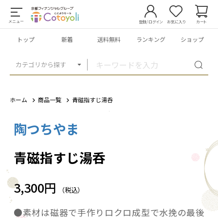
メニュー
登録/ログイン
お気に入り
カート
トップ
新着
送料無料
ランキング
ショップ
カテゴリから探す
ホーム
商品一覧
青磁指すじ湯呑
陶つちやま
1
/
8
青磁指すじ湯呑
3,300円
（税込）
●素材は磁器で手作りロクロ成型で水挽の最後